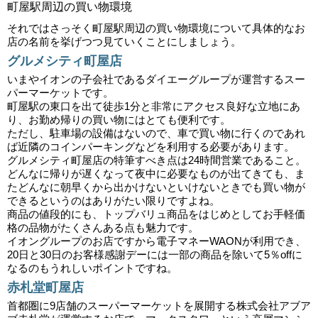
町屋駅周辺の買い物環境
それではさっそく町屋駅周辺の買い物環境について具体的なお
店の名前を挙げつつ見ていくことにしましょう。
グルメシティ町屋店
いまやイオンの子会社であるダイエーグループが運営するスー
パーマーケットです。
町屋駅の東口を出て徒歩1分と非常にアクセス良好な立地にあ
り、お勤め帰りの買い物にはとても便利です。
ただし、駐車場の設備はないので、車で買い物に行くのであれ
ば近隣のコインパーキングなどを利用する必要があります。
グルメシティ町屋店の特筆すべき点は24時間営業であること。
どんなに帰りが遅くなって夜中に必要なものが出てきても、ま
たどんなに朝早くから出かけないといけないときでも買い物が
できるというのはありがたい限りですよね。
商品の値段的にも、トップバリュ商品をはじめとしてお手軽価
格の品物がたくさんある点も魅力です。
イオングループのお店ですから電子マネーWAONが利用でき、
20日と30日のお客様感謝デーには一部の商品を除いて5％offに
なるのもうれしいポイントですね。
赤札堂町屋店
首都圏に9店舗のスーパーマーケットを展開する株式会社アブア