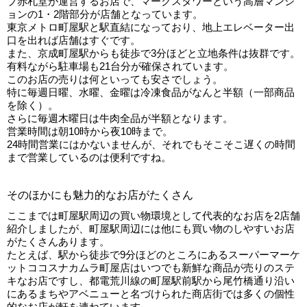
ブ赤札堂が運営するお店で、マークスタワーという高層マンシ
ョンの1・2階部分が店舗となっています。
東京メトロ町屋駅と駅直結になっており、地上エレベーター出
口を出れば店舗はすぐです。
また、京成町屋駅からも徒歩で3分ほどと立地条件は抜群です。
有料ながら駐車場も21台分が確保されています。
このお店の売りは何といっても安さでしょう。
特に毎週日曜、水曜、金曜は冷凍食品がなんと半額（一部商品
を除く）。
さらに毎週木曜日は牛肉全品が半額となります。
営業時間は朝10時から夜10時まで。
24時間営業にはかないませんが、それでもそこそこ遅くの時間
まで営業しているのは便利ですね。
そのほかにも魅力的なお店がたくさん
ここまでは町屋駅周辺の買い物環境として代表的なお店を2店舗
紹介しましたが、町屋駅周辺には他にも買い物のしやすいお店
がたくさんあります。
たとえば、駅から徒歩で9分ほどのところにあるスーパーマーケ
ットココスナカムラ町屋店はいつでも新鮮な商品が売りのステ
キなお店ですし、都電荒川線の町屋駅前駅から尾竹橋通り沿い
にあるまちやアベニューと名づけられた商店街では多くの個性
的なお店が軒を連ねています。