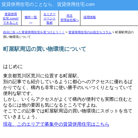
賃貸併用住宅のことなら、賃貸併用住宅.com
賃貸併用
セミナー
売主
物件一覧
採用情報
住宅.comが
イベント
管理会社様へ
できること
取材
自分に合った賃貸併用住宅を見つけよう！｜
>
賃貸併用住宅のお役立ちコラム
>
町屋駅周辺の
買い物環境について
町屋駅周辺の買い物環境について
はじめに
東京都荒川区荒川に位置する町屋駅。
別の記事でも紹介しているように都心へのアクセスに優れるば
かりでなく、構内も非常に使い勝手のいいつくりとなっていて
便利な駅です。
しかし、いくらアクセスがよくて構内が便利でも実際に住むと
なるには他の要因も気になるところですよね。
そこでこの記事では町屋駅周辺の買い物環境にスポットを当て
ていきましょう。
現在、このエリアで募集中の賃貸併用住宅はこちら