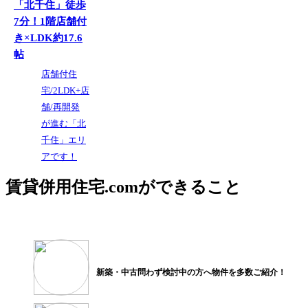
「北千住」徒歩
7分！1階店舗付
き×LDK約17.6
帖
店舗付住
宅/2LDK+店
舗/再開発
が進む「北
千住」エリ
アです！
賃貸併用住宅.comができること
新築・中古問わず検討中の方へ
物件を多数ご紹介！