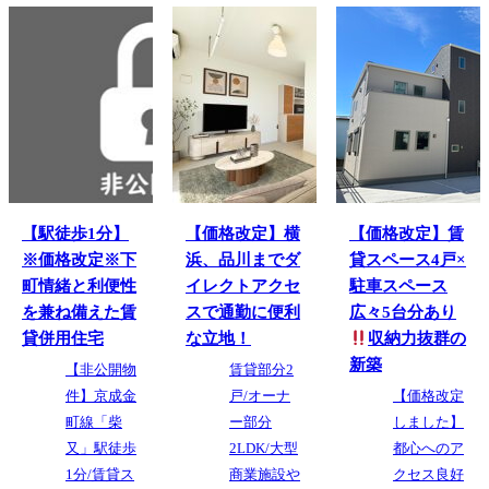
【駅徒歩1分】
【価格改定】横
【価格改定】賃
※価格改定※下
浜、品川までダ
貸スペース4戸×
町情緒と利便性
イレクトアクセ
駐車スペース
を兼ね備えた賃
スで通勤に便利
広々5台分あり
貸併用住宅
な立地！
収納力抜群の
新築
【非公開物
賃貸部分2
件】京成金
戸/オーナ
【価格改定
町線「柴
ー部分
しました】
又」駅徒歩
2LDK/大型
都心へのア
1分/賃貸ス
商業施設や
クセス良好