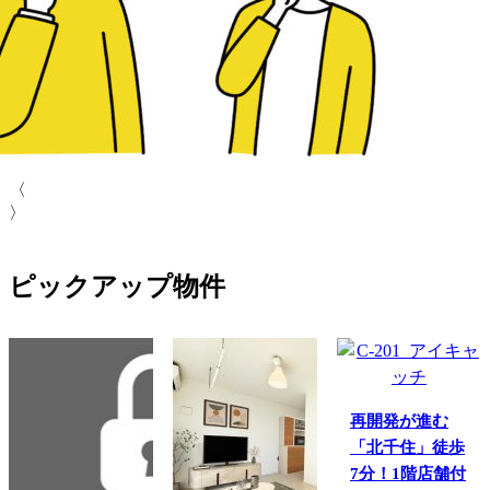
〈
〉
ピックアップ物件
再開発が進む
「北千住」徒歩
7分！1階店舗付