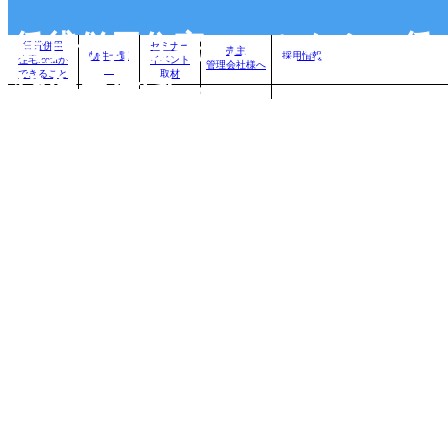
賃貸併用住宅のことなら、賃
賃貸併用
セミナー
売主
物件一覧
採用情報
住宅.comが
イベント
管理会社様へ
できること
取材
貸併用住宅.com