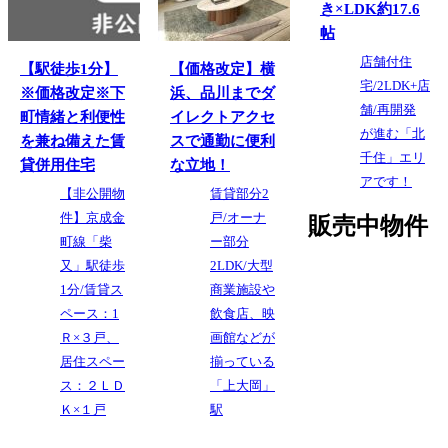
き×LDK約17.6
帖
店舗付住
【駅徒歩1分】
【価格改定】横
宅/2LDK+店
※価格改定※下
浜、品川までダ
舗/再開発
町情緒と利便性
イレクトアクセ
が進む「北
を兼ね備えた賃
スで通勤に便利
千住」エリ
貸併用住宅
な立地！
アです！
【非公開物
賃貸部分2
件】京成金
戸/オーナ
販売中物件
町線「柴
ー部分
又」駅徒歩
2LDK/大型
1分/賃貸ス
商業施設や
ペース：1
飲食店、映
Ｒ×３戸、
画館などが
居住スペー
揃っている
ス：２ＬＤ
「上大岡」
Ｋ×１戸
駅