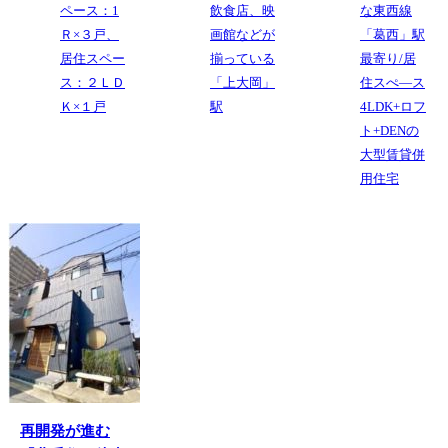
ペース：1
飲食店、映
な東西線
Ｒ×３戸、
画館などが
「葛西」駅
居住スペー
揃っている
最寄り/居
ス：２ＬＤ
「上大岡」
住スぺ―ス
Ｋ×１戸
駅
4LDK+ロフ
ト+DENの
大型賃貸併
用住宅
再開発が進む