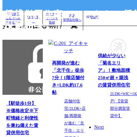
賃貸併用住宅のことなら、賃
賃貸併用
セミナー
売主
物件一覧
採用情報
住宅.comが
イベント
管理会社様へ
できること
取材
賃貸併用住宅 物件一覧
併用住宅.com
供給が少ない
再開発が進む
「菊名エリ
「北千住」徒歩
ア」！敷地面積
7分！1階店舗付
250㎡超＋築浅
き×LDK約17.6
の賃貸併用住宅
帖
2LDK+WIC+1K
店舗付住
戸/ 【賃貸
【駅徒歩1分】
宅/2LDK+店
部分満室賃
※価格改定※下
舗/再開発
貸中】
町情緒と利便性
が進む「北
を兼ね備えた賃
Next
千住」エリ
貸併用住宅