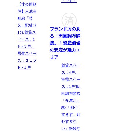
アです！
【非公開物
件】京成金
町線「柴
又」駅徒歩
ブランド力のあ
1分/賃貸ス
る「田園調布隣
ペース：1
接」！資産価値
Ｒ×３戸、
の安定が魅力エ
居住スペー
リア
ス：２ＬＤ
賃貸スペー
Ｋ×１戸
ス：4戸、
実需スペー
ス：1戸/田
園調布隣接
「多摩川」
駅/「都心
すぎず、郊
外すぎな
い」絶妙な