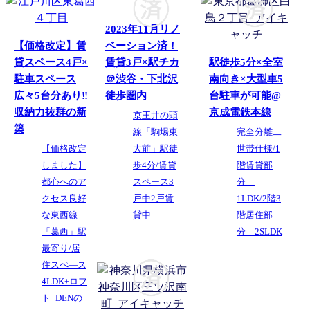
2023年11月リノ
【価格改定】賃
ベーション済！
貸スペース4戸×
賃貸3戸×駅チカ
駅徒歩5分×全室
駐車スペース
＠渋谷・下北沢
南向き×大型車5
広々5台分あり‼
徒歩圏内
台駐車が可能@
収納力抜群の新
京成電鉄本線
京王井の頭
築
線「駒場東
完全分離二
【価格改定
大前」駅徒
世帯仕様/1
しました】
歩4分/賃貸
階賃貸部
都心へのア
スペース3
分
クセス良好
戸中2戸賃
1LDK/2階3
な東西線
貸中
階居住部
「葛西」駅
分 2SLDK
最寄り/居
住スぺ―ス
4LDK+ロフ
ト+DENの