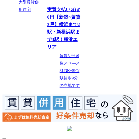
大型賃貸併
用住宅
実質支払いほぼ
0円【新築×賃貸
3戸】横浜まで2
駅・新横浜駅ま
で3駅！横浜エ
リア
賃貸3戸/居
住スぺ―ス
3LDK+SIC/
駅徒歩9分
の立地です