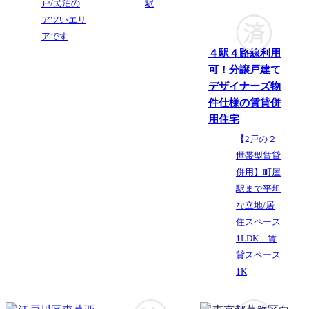
戸/民泊の
駅
アツいエリ
アです
４駅４路線利用
可！分譲戸建て
デザイナーズ物
件仕様の賃貸併
用住宅
【2戸の２
世帯型賃貸
併用】町屋
駅まで平坦
な立地/居
住スペース
1LDK 賃
貸スペース
1K