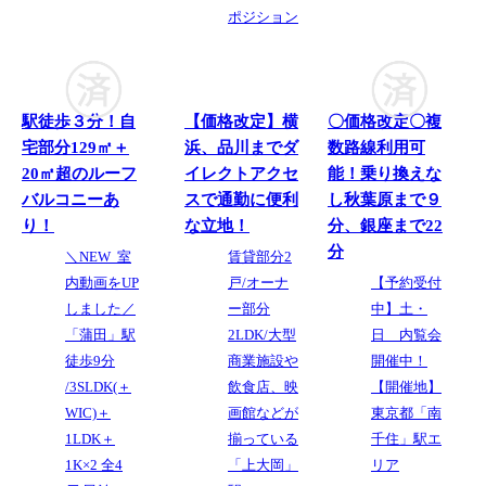
ポジション
駅徒歩３分！自
【価格改定】横
〇価格改定〇複
宅部分129㎡＋
浜、品川までダ
数路線利用可
20㎡超のルーフ
イレクトアクセ
能！乗り換えな
バルコニーあ
スで通勤に便利
し秋葉原まで９
り！
な立地！
分、銀座まで22
分
＼NEW 室
賃貸部分2
内動画をUP
戸/オーナ
【予約受付
しました／
ー部分
中】土・
「蒲田」駅
2LDK/大型
日 内覧会
徒歩9分
商業施設や
開催中！
/3SLDK(＋
飲食店、映
【開催地】
WIC)＋
画館などが
東京都「南
1LDK＋
揃っている
千住」駅エ
1K×2 全4
「上大岡」
リア