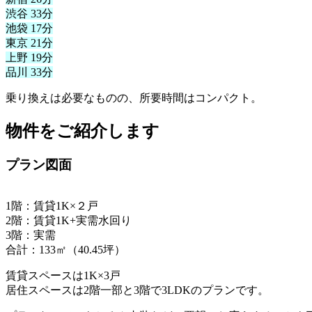
渋谷 33分
池袋 17分
東京 21分
上野 19分
品川 33分
乗り換えは必要なものの、所要時間はコンパクト。
物件をご紹介します
プラン図面
1階：賃貸1K×２戸
2階：賃貸1K+実需水回り
3階：実需
合計：133㎡（40.45坪）
賃貸スペースは1K×3戸
居住スペースは2階一部と3階で3LDKのプランです。