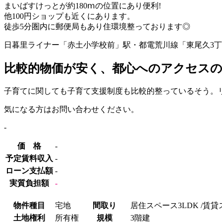
まいばすけっとが約180ⅿの位置にあり便利!
他100円ショップも近くにあります。
徒歩5分圏内に郵便局もあり住環境整っております◎
日暮里ライナー「赤土小学校前」駅・都電荒川線「東尾久3
比較的物価が安く、都心へのアクセスの
子育てに関しても子育て支援制度も比較的整っているそう。
気になる方はお問い合わせください。
‐
価 格
-
予定賃料収入
-
ローン支払額
-
実質負担額
-
物件種目
宅地
間取り
居住スペース3LDK /賃
土地権利
所有権
規模
3階建