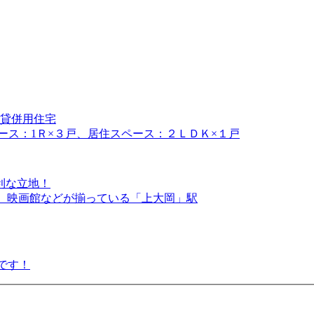
賃貸併用住宅
ース：1Ｒ×３戸、居住スペース：２ＬＤＫ×１戸
利な立地！
食店、映画館などが揃っている「上大岡」駅
アです！