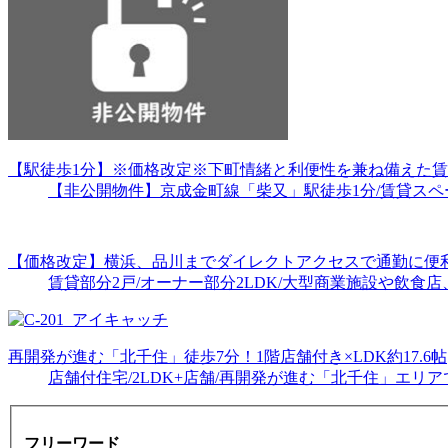
【駅徒歩1分】※価格改定※下町情緒と利便性を兼ね備えた
【非公開物件】京成金町線「柴又」駅徒歩1分/賃貸スペ
【価格改定】横浜、品川までダイレクトアクセスで通勤に便
賃貸部分2戸/オーナー部分2LDK/大型商業施設や飲
再開発が進む「北千住」徒歩7分！1階店舗付き×LDK約17.6帖
店舗付住宅/2LDK+店舗/再開発が進む「北千住」エリ
フリーワード