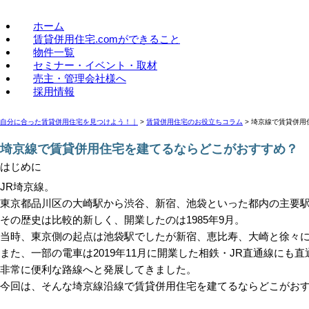
賃貸併用住宅のことなら、賃貸併用住宅.com
ホーム
賃貸併用住宅.comができること
物件一覧
セミナー・イベント・取材
売主・管理会社様へ
採用情報
自分に合った賃貸併用住宅を見つけよう！｜
>
賃貸併用住宅のお役立ちコラム
>
埼京線で賃貸併用
埼京線で賃貸併用住宅を建てるならどこがおすすめ？
はじめに
JR埼京線。
東京都品川区の大崎駅から渋谷、新宿、池袋といった都内の主要
その歴史は比較的新しく、開業したのは1985年9月。
当時、東京側の起点は池袋駅でしたが新宿、恵比寿、大崎と徐々
また、一部の電車は2019年11月に開業した相鉄・JR直通線にも直
非常に便利な路線へと発展してきました。
今回は、そんな埼京線沿線で賃貸併用住宅を建てるならどこがお