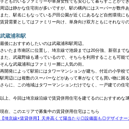
子どものいるファミリーや単身女性でも安心して暮らすことがで
周辺は静かな住宅街が多いですが、駅の構内にはスーパーが数件
また、駅名にもなっている戸田公園が近くにあるなど自然環境に
賃貸需要としてはファミリー向け、単身向け双方ともにそれなり
武蔵浦和駅
最後におすすめしたいのは武蔵浦和駅周辺。
さいたま市南区に位置し、埼京線で池袋までは20分強、新宿までな
また、武蔵野線も通っているので、そちらを利用することも可能
そんな武蔵浦和はファミリー層に人気の街。
再開発によって駅前にはタワーマンションが建ち、付近の小学校
駅周辺には複数のスーパーなどがあって車がなくても買い物に困
さらに、この地域はタワーマンションだけでなく、一戸建ての住
以上、今回は埼京線沿線で賃貸併用住宅を建てるのにおすすめな3
現在、このエリアで募集中の賃貸併用住宅はこちら
【埼京線×賃貸併用】天井高くて陽当たり◎設備面も◎デザイナー