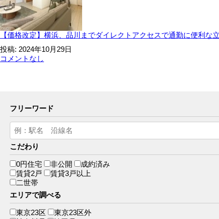
【価格改定】横浜、品川までダイレクトアクセスで通勤に便利な
投稿: 2024年10月29日
コメントなし
フリーワード
こだわり
0円住宅
非公開
成約済み
賃貸2戸
賃貸3戸以上
二世帯
エリアで調べる
東京23区
東京23区外