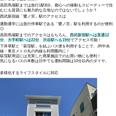
高田馬場駅までは急行1駅8分。都心への移動もスピーディーで住
むにも賃貸にも魅力的な立地なのではないでしょうか？
西武新宿線「鷺ノ宮」駅のアクセスは
通勤通学には急行停車駅である「鷺ノ宮」駅を利用するのが便利
◎
高田馬場駅までのアクセスはもちろん、
西武新宿駅へは直通12
分
、
大手町駅へは22分
、
渋谷駅へも19分
でアクセス可能！
下井草駅と「荻窪駅」を結ぶバス便を利用することで、JR中央
線・東京メトロ丸の内線も利用圏内に！
荻窪駅周辺には充実した商業施設でのお買い物にも便利！
気になるバスの本数は日中でも運転間隔は10分以内のダイヤ。
多様化するライフスタイルに対応