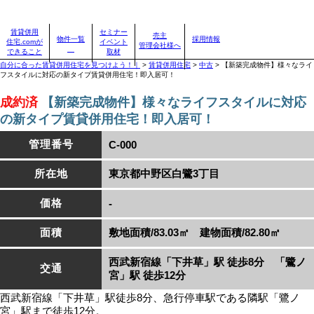
賃貸併用住宅のことなら、賃貸併用住宅.com
賃貸併用
セミナー
売主
物件一覧
採用情報
住宅.comが
イベント
賃貸併用住宅物件情報
管理会社様へ
できること
取材
自分に合った賃貸併用住宅を見つけよう！｜
>
賃貸併用住宅
>
中古
>
【新築完成物件】様々なライ
フスタイルに対応の新タイプ賃貸併用住宅！即入居可！
成約済
【新築完成物件】様々なライフスタイルに対応
の新タイプ賃貸併用住宅！即入居可！
管理番号
C-000
所在地
東京都中野区白鷺3丁目
価格
-
面積
敷地面積/83.03㎡ 建物面積/82.80㎡
西武新宿線「下井草」駅 徒歩8分 「鷺ノ
交通
宮」駅 徒歩12分
西武新宿線「下井草」駅徒歩8分、急行停車駅である隣駅「鷺ノ
宮」駅まで徒歩12分。