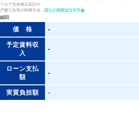
フロア完全独立設計の
戸建て住宅の利用方法、
詳しい内容はコチラ
★
細田
価 格
-
予定賃料収
-
入
ローン支払
-
額
実質負担額
-