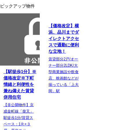
ピックアップ物件
【価格改定】横
浜、品川までダ
イレクトアクセ
スで通勤に便利
な立地！
賃貸部分2戸/オー
ナー部分2LDK/大
【駅徒歩1分】※
型商業施設や飲食
価格改定※下町
店、映画館などが
情緒と利便性を
揃っている「上大
兼ね備えた賃貸
岡」駅
併用住宅
【非公開物件】京
成金町線「柴又」
駅徒歩1分/賃貸ス
ペース：1Ｒ×３