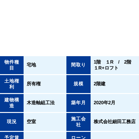
物件種
1階 １R / 2階
宅地
間取り
目
１R+ロフト
土地権
所有権
規模
2階建
利
建物構
木造軸組工法
築年月
2020年2月
造
施工会
現況
空室
株式会社細田工務店
社
予定賃
ローン