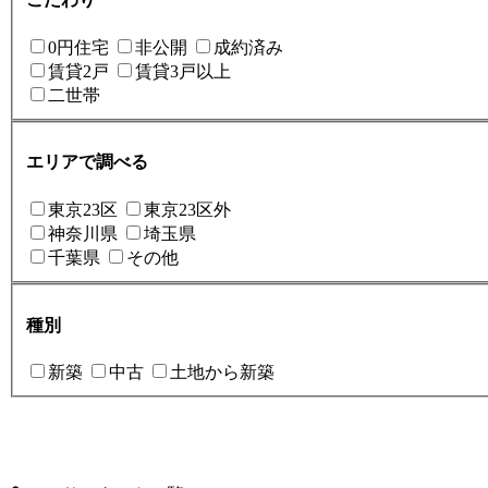
0円住宅
非公開
成約済み
賃貸2戸
賃貸3戸以上
二世帯
エリアで調べる
東京23区
東京23区外
神奈川県
埼玉県
千葉県
その他
種別
新築
中古
土地から新築