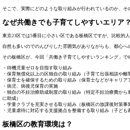
そこで、実際にどのような取り組みが行われているのか、そ
なぜ共働きでも子育てしやすいエリア
東京23区では5番目に小さい区である板橋区ですが、比較的
自然も多いのでのんびりした雰囲気がありながらも、都心へ
その板橋区が、今回「共働き子育てしやすいランキング」で
・待機児童ゼロを目指す取り組み
・保育無償化以上の区独自の取り組み（子育て出張相談や離
・保育士を確保するための取り組み（保育士などがキャリア
・病児、病後児保育の実施
・独自の不妊治療助成制度の取り組み（特定不妊治療費から東
に助成）
・学童クラブを充実させる取り組み（板橋区の放課後対策事
・児童虐待に対応する支援拠点を整備する取り組み（子ども
板橋区の教育環境は？