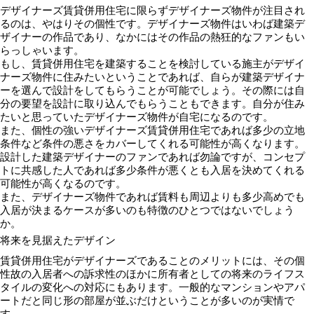
デザイナーズ賃貸併用住宅に限らずデザイナーズ物件が注目され
るのは、やはりその個性です。デザイナーズ物件はいわば建築デ
ザイナーの作品であり、なかにはその作品の熱狂的なファンもい
らっしゃいます。
もし、賃貸併用住宅を建築することを検討している施主がデザイ
ナーズ物件に住みたいということであれば、自らが建築デザイナ
ーを選んで設計をしてもらうことが可能でしょう。その際には自
分の要望を設計に取り込んでもらうこともできます。自分が住み
たいと思っていたデザイナーズ物件が自宅になるのです。
また、個性の強いデザイナーズ賃貸併用住宅であれば多少の立地
条件など条件の悪さをカバーしてくれる可能性が高くなります。
設計した建築デザイナーのファンであれば勿論ですが、コンセプ
トに共感した人であれば多少条件が悪くとも入居を決めてくれる
可能性が高くなるのです。
また、デザイナーズ物件であれば賃料も周辺よりも多少高めでも
入居が決まるケースが多いのも特徴のひとつではないでしょう
か。
将来を見据えたデザイン
賃貸併用住宅がデザイナーズであることのメリットには、その個
性故の入居者への訴求性のほかに所有者としての将来のライフス
タイルの変化への対応にもあります。一般的なマンションやアパ
ートだと同じ形の部屋が並ぶだけということが多いのが実情で
す。