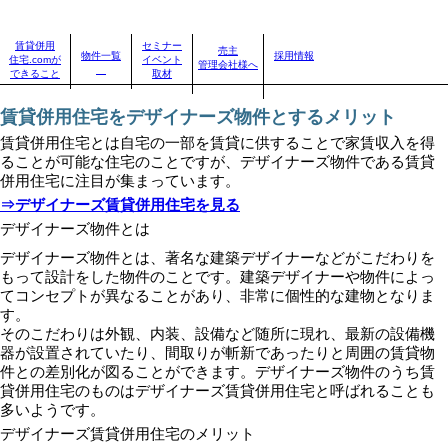
賃貸併用住宅のことなら、賃貸併用住宅.com
賃貸併用
セミナー
売主
物件一覧
採用情報
住宅.comが
イベント
自分に合った賃貸併用住宅を見つけよう！｜
>
賃貸併用住宅のお役立ちコラム
>
賃貸併用住宅をデ
管理会社様へ
できること
取材
ザイナーズ物件とするメリット
賃貸併用住宅をデザイナーズ物件とするメリット
賃貸併用住宅とは自宅の一部を賃貸に供することで家賃収入を得
ることが可能な住宅のことですが、デザイナーズ物件である賃貸
併用住宅に注目が集まっています。
⇒デザイナーズ賃貸併用住宅を見る
デザイナーズ物件とは
デザイナーズ物件とは、著名な建築デザイナーなどがこだわりを
もって設計をした物件のことです。建築デザイナーや物件によっ
てコンセプトが異なることがあり、非常に個性的な建物となりま
す。
そのこだわりは外観、内装、設備など随所に現れ、最新の設備機
器が設置されていたり、間取りが斬新であったりと周囲の賃貸物
件との差別化が図ることができます。デザイナーズ物件のうち賃
貸併用住宅のものはデザイナーズ賃貸併用住宅と呼ばれることも
多いようです。
デザイナーズ賃貸併用住宅のメリット