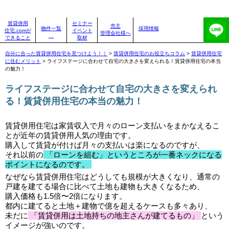
賃貸併用住宅のことなら、賃貸併用住宅.com
賃貸併用
セミナー
売主
物件一覧
採用情報
住宅.comが
イベント
管理会社様へ
できること
取材
自分に合った賃貸併用住宅を見つけよう！｜
>
賃貸併用住宅のお役立ちコラム
>
賃貸併用住宅
に住むメリット
>
ライフステージに合わせて自宅の大きさを変えられる！賃貸併用住宅の本当
の魅力！
ライフステージに合わせて自宅の大きさを変えられ
る！賃貸併用住宅の本当の魅力！
賃貸併用住宅は家賃収入で月々のローン支払いをまかなえるこ
とが近年の賃貸併用人気の理由です。
購入して賃貸が付けば月々の支払いは楽になるのですが、
それ以前の
「ローンを組む」というところが一番ネックになる
ポイントになるのです。
なぜなら賃貸併用住宅はどうしても規模が大きくなり、通常の
戸建を建てる場合に比べて土地も建物も大きくなるため、
購入価格も1.5倍〜2倍になります。
都内に建てると土地＋建物で億を超えるケースも多々あり、
未だに
「賃貸併用は土地持ちの地主さんが建てるもの」
という
イメージが強いのです。