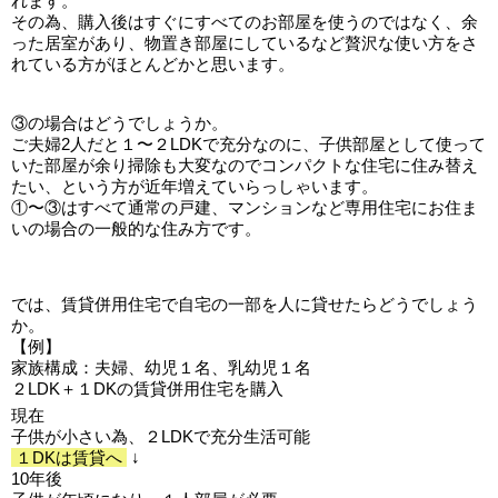
れます。
その為、購入後はすぐにすべてのお部屋を使うのではなく、余
った居室があり、物置き部屋にしているなど贅沢な使い方をさ
れている方がほとんどかと思います。
③の場合はどうでしょうか。
ご夫婦2人だと１〜２LDKで充分なのに、子供部屋として使って
いた部屋が余り掃除も大変なのでコンパクトな住宅に住み替え
たい、という方が近年増えていらっしゃいます。
①〜③はすべて通常の戸建、マンションなど専用住宅にお住ま
いの場合の一般的な住み方です。
では、賃貸併用住宅で自宅の一部を人に貸せたらどうでしょう
か。
【例】
家族構成：夫婦、幼児１名、乳幼児１名
２LDK＋１DKの賃貸併用住宅を購入
現在
子供が小さい為、２LDKで充分生活可能
１DKは賃貸へ
↓
10年後