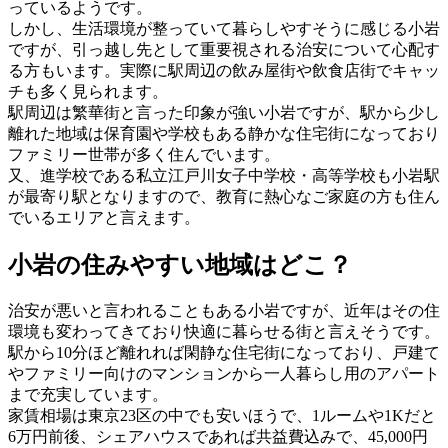
っているようです。
しかし、生活環境が整っていて暮らしやすそうに感じる小岩
ですが、引っ越し先として重要視される治安について心配す
る方もいます。実際に駅周辺の飲み屋街や飲食店街でキャッ
チも多く見られます。
駅周辺は繁華街と言った印象が強い小岩ですが、駅から少し
離れた地域は保育園や学校もある静かな住宅街になっており
ファミリー世帯が多く住んでいます。
又、進学校である私立江戸川女子中学校・高等学校も小岩駅
が最寄り駅となりますので、教育に熱心なご家庭の方も住ん
でいるエリアと言えます。
小岩の住みやすい地域はどこ？
治安が悪いと言われることもある小岩ですが、近年はその住
環境も変わってきており快適に暮らせる街と言えそうです。
駅から10分ほど離れれば閑静な住宅街になっており、戸建て
やファミリー向けのマンションから一人暮らし用のアパート
まで充実しています。
家賃相場は東京23区の中でも安いほうで、1ルームや1Kだと
6万円前後、シェアハウスであれば共益費込みで、45,000円