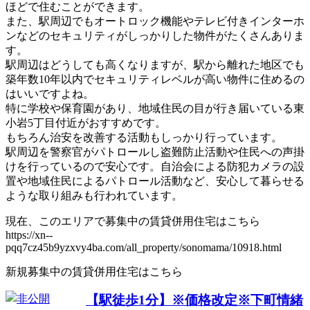
ほどで住むことができます。
また、駅周辺でもオートロック機能やテレビ付きインターホ
ンなどのセキュリティがしっかりした物件がたくさんありま
す。
駅周辺はどうしても高くなりますが、駅から離れた地区でも
築年数10年以内でセキュリティレベルが高い物件に住めるの
はいいですよね。
特に学校や保育園があり、地域住民の目が行き届いている東
小岩5丁目付近がおすすめです。
もちろん治安を改善する活動もしっかり行っています。
駅周辺を警察官がパトロールし盗難防止活動や住民への声掛
けを行っているので安心です。自治会による防犯カメラの設
置や地域住民によるパトロール活動など、安心して暮らせる
ような取り組みも行われています。
現在、このエリアで募集中の賃貸併用住宅はこちら
https://xn--
pqq7cz45b9yzxvy4ba.com/all_property/sonomama/10918.html
新規募集中の賃貸併用住宅はこちら
【駅徒歩1分】※価格改定※下町情緒