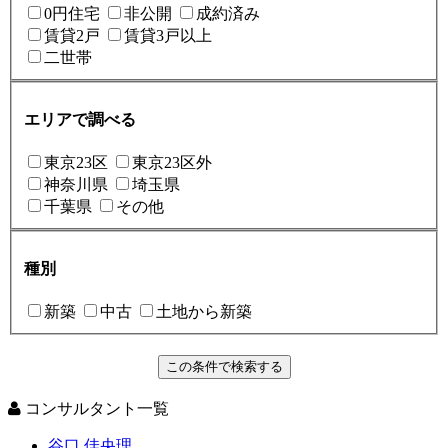
0円住宅
非公開
成約済み
賃貸2戸
賃貸3戸以上
二世帯
エリアで調べる
東京23区
東京23区外
神奈川県
埼玉県
千葉県
その他
種別
新築
中古
土地から新築
コンサルタント一覧
谷口 佳央理