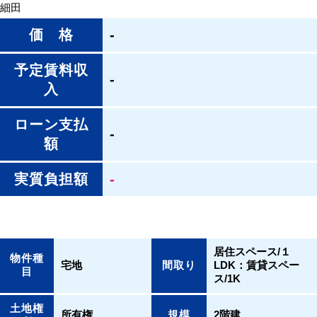
細田
価 格
-
予定賃料収
-
入
ローン支払
-
額
実質負担額
-
居住スペース/１
物件種
宅地
間取り
LDK：賃貸スペー
目
ス/1K
土地権
所有権
規模
2階建