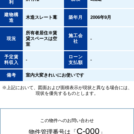
利
建物構
木造スレート葺
築年月
2006年9月
造
所有者居住※賃
施工会
現況
貸スペースは空
-
社
室
予定賃
ローン
-
-
料収入
支払額
備考
室内大変きれいにお使いです
※上記において、図面および面積表示が現状と異なる場合には、
現状を優先するものとします。
この物件へのお問い合わせ
C-000
物件管理番号は「
」