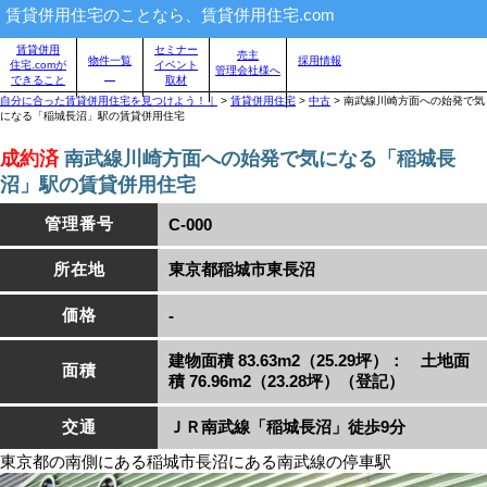
賃貸併用住宅のことなら、賃貸併用住宅.com
賃貸併用
セミナー
売主
物件一覧
採用情報
住宅.comが
イベント
賃貸併用住宅物件情報
管理会社様へ
できること
取材
自分に合った賃貸併用住宅を見つけよう！｜
>
賃貸併用住宅
>
中古
>
南武線川崎方面への始発で気
になる「稲城長沼」駅の賃貸併用住宅
成約済
南武線川崎方面への始発で気になる「稲城長
沼」駅の賃貸併用住宅
管理番号
C-000
所在地
東京都稲城市東長沼
価格
-
建物面積 83.63m2（25.29坪）： 土地面
面積
積 76.96m2（23.28坪）（登記）
交通
ＪＲ南武線「稲城長沼」徒歩9分
東京都の南側にある稲城市長沼にある南武線の停車駅