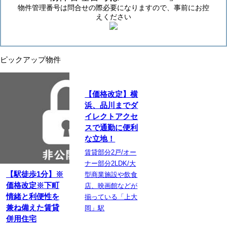
物件管理番号は問合せの際必要になりますので、事前にお控
えください
ピックアップ物件
【価格改定】横
浜、品川までダ
イレクトアクセ
スで通勤に便利
な立地！
賃貸部分2戸/オー
ナー部分2LDK/大
【駅徒歩1分】※
型商業施設や飲食
価格改定※下町
店、映画館などが
情緒と利便性を
揃っている「上大
兼ね備えた賃貸
岡」駅
併用住宅