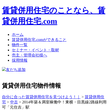
賃貸併用住宅のことなら、賃
貸併用住宅.com
ホーム
賃貸併用住宅.comができること
物件一覧
セミナー・イベント・取材
売主・管理会社様へ
採用情報
友だち追加
賃貸併用住宅物件情報
自分に合った賃貸併用住宅を見つけよう！｜
>
賃貸併用住
宅
>
中古
>
2014年築＆満室稼働中！東横・目黒線2路線利用
可「元住吉」駅