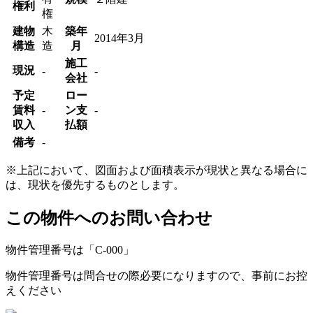
権利
権
建物
木
築年
2014年3月
構造
造
月
施工
現況
-
-
会社
予定
ロー
賃料
-
ン支
-
収入
払額
備考
-
※上記において、図面および面積表示が現状と異なる場合に
は、現状を優先するものとします。
この物件へのお問い合わせ
物件管理番号は「
C-000
」
物件管理番号は問合せの際必要になりますので、事前にお控
えください