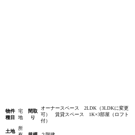
オーナースペース 2LDK（3LDKに変更
物件
宅
間取
可） 賃貸スペース 1K×3部屋（ロフト
種目
地
り
付）
所
土地
有
規模
２階建