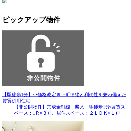
ピックアップ物件
【駅徒歩1分】※価格改定※下町情緒と利便性を兼ね備えた
賃貸併用住宅
【非公開物件】京成金町線「柴又」駅徒歩1分/賃貸ス
ペース：1Ｒ×３戸、居住スペース：２ＬＤＫ×１戸