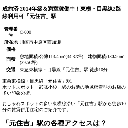
成約済
2014年築＆満室稼働中！東横・目黒線2路
線利用可「元住吉」駅
管理番
C-000
号
所在地
川崎市中原区西加瀬
価格
-
敷地面積/公簿113.45㎡(34.37坪) 建物面積/130.56㎡
面積
(39.56坪)
交通
東急東横線・目黒線「元住吉」駅 徒歩10分
東急東横線・目黒線「元住吉」駅。
ホットスポット「武蔵小杉」駅のお隣の地域密着型のお店の
多い印象の街。
おしゃれスポットの多い東横線沿い「元住吉」駅から徒歩10
分の賃貸併用住宅のご紹介です。
「元住吉」駅の各種アクセスは？