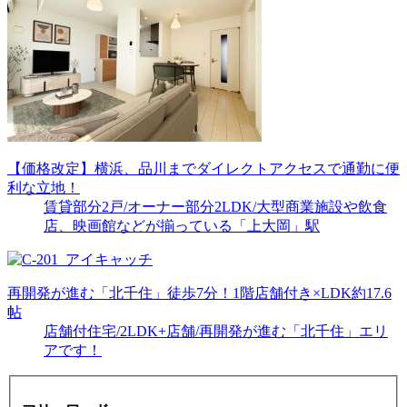
【価格改定】横浜、品川までダイレクトアクセスで通勤に便
利な立地！
賃貸部分2戸/オーナー部分2LDK/大型商業施設や飲食
店、映画館などが揃っている「上大岡」駅
再開発が進む「北千住」徒歩7分！1階店舗付き×LDK約17.6
帖
店舗付住宅/2LDK+店舗/再開発が進む「北千住」エリ
アです！