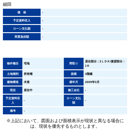
細田
価 格
-
予定賃料収入
-
ローン支払額
-
実質負担額
-
居住部分：2ＬＤＫ/賃貸部分：
物件種目
宅地
間取り
1Ｋ
土地権利
所有権
規模
3階建
建物構造
木造
築年月
2009年3月
現況
居住中
施工会社
-
予定賃料収
ローン支払
-
-
入
額
備考
-
※上記において、図面および面積表示が現状と異なる場合に
は、現状を優先するものとします。