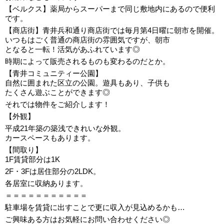
【ベルクス】
薬局からスーパーまで同じ敷地内にあるので便利
です。
【商店街】
青井兵和通り商店街では毎月第4日曜に朝市を開催。
いつもはごく普通の商店街の雰囲気ですが、朝市
となると一転！活気があふれています◎
時期によって販売されるものも変わるのだとか。
【青井コミュニティー公園】
自然に囲まれた区立の公園。遊具もあり、子供も
たくさん遊ぶことができます◎
それでは物件をご紹介します！
【外観】
平成21年築の築浅できれいな外観。
カースペースもあります。
【間取り】
1F賃貸部分は1K
2F・3Fは居住部分の2LDK。
各居室に収納あります。
＝＝＝＝＝＝＝＝＝＝＝
駐車場を賃貸に出すことで更に収入が見込めるかも…
ご興味ある方はお気軽にお問い合わせください◎