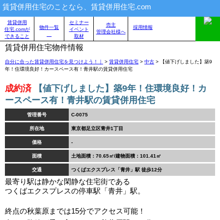
賃貸併用住宅のことなら、賃貸併用住宅.com
賃貸併用
セミナー
売主
物件一覧
採用情報
住宅.comが
イベント
管理会社様へ
できること
取材
賃貸併用住宅物件情報
自分に合った賃貸併用住宅を見つけよう！｜
>
賃貸併用住宅
>
中古
>
【値下げしました】築9
年！住環境良好！カースペース有！青井駅の賃貸併用住宅
成約済
【値下げしました】築9年！住環境良好！カ
ースペース有！青井駅の賃貸併用住宅
管理番号
C-0075
所在地
東京都足立区青井1丁目
価格
-
面積
土地面積：70.65㎡/建物面積：101.41㎡
交通
つくばエクスプレス「青井」駅 徒歩12分
最寄り駅は静かな閑静な住宅街である
つくばエクスプレスの停車駅「青井」駅。
終点の秋葉原までは15分でアクセス可能！