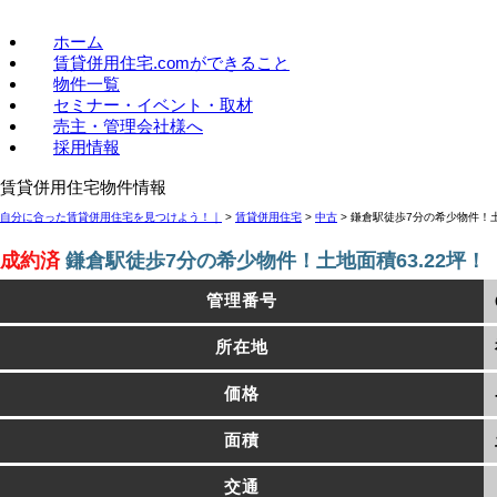
賃貸併用住宅のことなら、賃貸併用住宅.com
ホーム
賃貸併用住宅.comができること
物件一覧
セミナー・イベント・取材
売主・管理会社様へ
採用情報
賃貸併用住宅物件情報
自分に合った賃貸併用住宅を見つけよう！｜
>
賃貸併用住宅
>
中古
>
鎌倉駅徒歩7分の希少物件！土
成約済
鎌倉駅徒歩7分の希少物件！土地面積63.22坪！
管理番号
所在地
価格
面積
交通