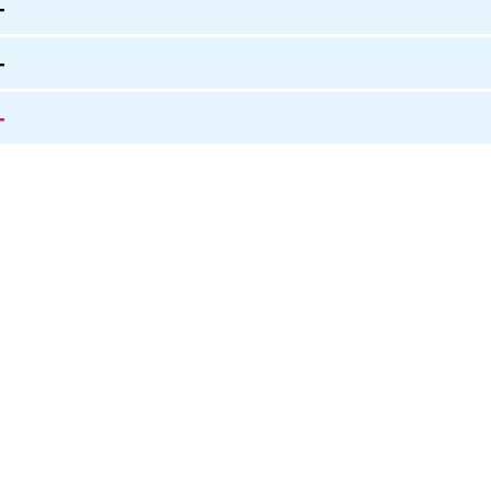
-
-
-