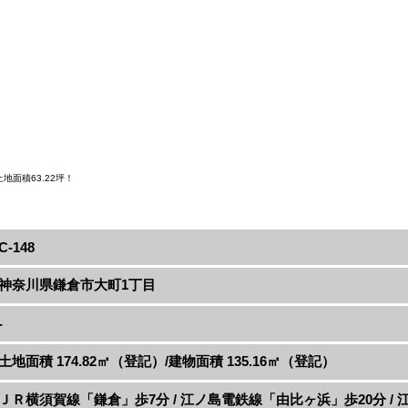
地面積63.22坪！
C-148
神奈川県鎌倉市大町1丁目
-
土地面積 174.82㎡（登記）/建物面積 135.16㎡（登記）
ＪＲ横須賀線「鎌倉」歩7分 / 江ノ島電鉄線「由比ヶ浜」歩20分 /