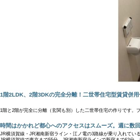
1階2LDK、2階3DKの完全分離！二世帯住宅型賃貸併
1階と2階が完全に分離（玄関も別）した二世帯住宅の作りです。
時間はかかれど都心へのアクセスはスムーズ。週に数
JR横須賀線・JR湘南新宿ライン・江ノ電の3路線が乗り入れてい
JR横須賀線で東京まで55分、JR湘南新宿ラインで新宿まで62