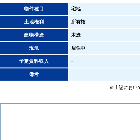
物件種目
宅地
土地権利
所有権
建物構造
木造
現況
居住中
予定賃料収入
-
備考
-
※上記におい