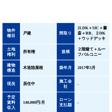
2LDK＋SIC＋書
物件
戸建
間取り
斎＋RB、２DK
種目
＋ウッドデッキ
土地
２階建て＋ルー
所有権
規模
権利
フバルコニー
建物
木造陸屋根
築年月
2017年3月
構造
施工会
現況
居住中
-
社
予定
ローン
賃料
140,000円/月
‐
支払額
収入