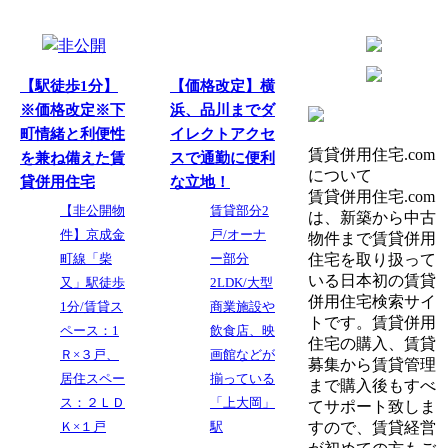
【駅徒歩1分】
【価格改定】横
※価格改定※下
浜、品川までダ
町情緒と利便性
イレクトアクセ
賃貸併用住宅.com
を兼ね備えた賃
スで通勤に便利
について
貸併用住宅
な立地！
賃貸併用住宅.com
【非公開物
賃貸部分2
は、新築から中古
件】京成金
戸/オーナ
物件まで賃貸併用
町線「柴
ー部分
住宅を取り扱って
いる日本初の賃貸
又」駅徒歩
2LDK/大型
併用住宅検索サイ
1分/賃貸ス
商業施設や
トです。賃貸併用
ペース：1
飲食店、映
住宅の購入、賃貸
Ｒ×３戸、
画館などが
募集から賃貸管理
居住スペー
揃っている
まで購入後もすべ
ス：２ＬＤ
「上大岡」
てサポート致しま
Ｋ×１戸
駅
すので、賃貸経営