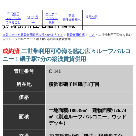
賃貸併用住宅のことなら、賃
賃貸併用
セミナー
売主
物件一覧
採用情報
住宅.comが
イベント
管理会社様へ
できること
取材
賃貸併用住宅物件情報
宅.com
自分に合った賃貸併用住宅を見つけよう！｜
>
賃貸併用住宅
>
中古
>
二世帯利用可◎海を臨む
広々ルーフバルコニー！磯子駅7分の築浅賃貸併用
成約済
二世帯利用可◎海を臨む広々ルーフバルコ
ニー！磯子駅7分の築浅賃貸併用
管理番号
C-141
所在地
横浜市磯子区磯子3丁目
価格
‐
土地面積/180.39㎡ 建物面積/126.74
面積
㎡（別途ルーフバルコニー、ウッド
デッキ）