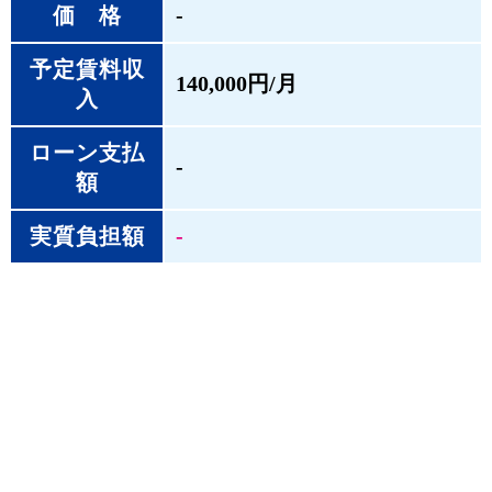
価 格
‐
予定賃料収
140,000円/月
入
ローン支払
‐
額
実質負担額
‐