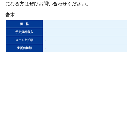
になる方はぜひお問い合わせください。
齋木
価 格
-
予定賃料収入
-
ローン支払額
-
実質負担額
-