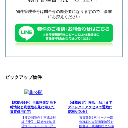
物件管理番号は問合せの際必要になりますので、事前
にお控えください
ピックアップ物件
【駅徒歩1分】※価格改定※下
【価格改定】横浜、品川まで
町情緒と利便性を兼ね備えた
ダイレクトアクセスで通勤に
賃貸併用住宅
便利な立地！
【非公開物件】京成金町
賃貸部分2戸/オーナー部
線「柴又」駅徒歩1分/賃
分2LDK/大型商業施設や
貸スペース：1Ｒ×３戸、
飲食店、映画館などが揃