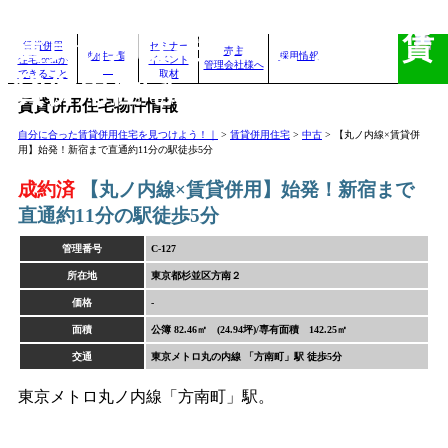
賃貸併用住宅のことなら、賃
賃貸併用
セミナー
売主
物件一覧
採用情報
住宅.comが
イベント
管理会社様へ
できること
取材
貸併用住宅.com
賃貸併用住宅物件情報
自分に合った賃貸併用住宅を見つけよう！｜
>
賃貸併用住宅
>
中古
>
【丸ノ内線×賃貸併
用】始発！新宿まで直通約11分の駅徒歩5分
成約済
【丸ノ内線×賃貸併用】始発！新宿まで
直通約11分の駅徒歩5分
管理番号
C-127
所在地
東京都杉並区方南２
価格
-
面積
公簿 82.46㎡ (24.94坪)/専有面積 142.25㎡
交通
東京メトロ丸の内線 「方南町」駅 徒歩5分
東京メトロ丸ノ内線「方南町」駅。