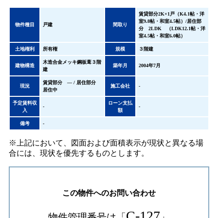
賃貸部分2K×1戸（K4.1帖・洋
室9.8帖・和室4.5帖）/居住部
物件種目
戸建
間取り
分 2LDK （LDK12.1帖・洋
室4.5帖・和室6.0帖）
土地権利
所有権
規模
３階建
木造合金メッキ鋼板葺３階
建物構造
築年月
2004年7月
建
賃貸部分 ― / 居住部分
現況
施工会社
-
居住中
予定賃料収
ローン支払
-
-
入
額
備考
-
※上記において、図面および面積表示が現状と異なる場
合には、現状を優先するものとします。
この物件へのお問い合わせ
C-127
物件管理番号は「
」