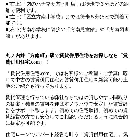
■(右上)「肉のハナマサ方南町店」は徒歩で３分ほどの距
離で便利です。
■(左下)「区立方南小学校」までは徒歩５分ほどで到着可
能です。
■(右下)方南小学校に隣接の「方南児童館」や「方南図書
館」があります。
丸ノ内線「方南町」駅で賃貸併用住宅をお探しなら「賃
貸併用住宅.com」！
「賃貸併用住宅.com」ではお客様のご希望・ご予算に応
じて中古の賃貸併用住宅と賃貸併用住宅を新築可能な土
地のご紹介も行っております。
賃貸管理も行っている弊社ならではの貸しやすい間取り
の提案・独自の賃料を伸ばすノウハウで安定した賃貸経
営をサポート致します。初めての住宅取得、初めての賃
貸経営の方でも安心してご相談いただけるように総合的
に提案が可能です。
住宅ローンでアパート経営も叶う「賃貸併用住宅」。気