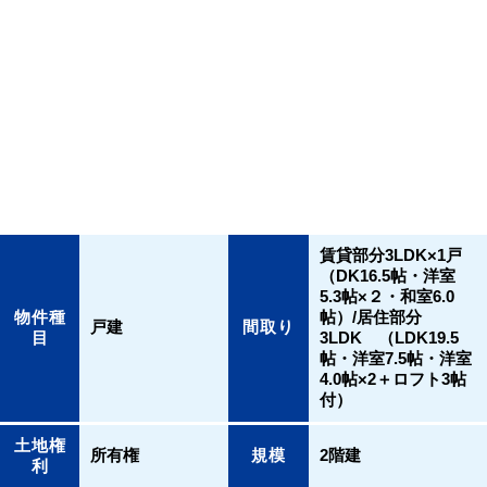
賃貸部分3LDK×1戸
（DK16.5帖・洋室
5.3帖×２・和室6.0
物件種
帖）/居住部分
戸建
間取り
目
3LDK （LDK19.5
帖・洋室7.5帖・洋室
4.0帖×2＋ロフト3帖
付）
土地権
所有権
規模
2階建
利