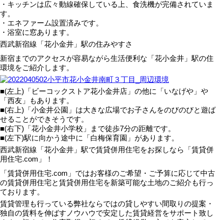
・キッチンは広々動線確保している上、食洗機が完備されていま
す。
・エネファーム設置済みです。
・浴室に窓あります。
西武新宿線「花小金井」駅の住みやすさ
新宿までのアクセスが容易ながら生活便利な「花小金井」駅の住
環境をご紹介します。
■(左上)「ビーコックストア花小金井店」の他に「いなげや」や
「西友」もあります。
■(右上)「小金井公園」は大きな広場でお子さんをのびのびと遊ば
せることができそうです。
■(右下)「花小金井小学校」まで徒歩7分の距離です。
■(左下)駅に向かう途中に「白梅保育園」があります。
西武新宿線「花小金井」駅で賃貸併用住宅をお探しなら「賃貸併
用住宅.com」！
「賃貸併用住宅.com」ではお客様のご希望・ご予算に応じて中古
の賃貸併用住宅と賃貸併用住宅を新築可能な土地のご紹介も行っ
ております。
賃貸管理も行っている弊社ならではの貸しやすい間取りの提案・
独自の賃料を伸ばすノウハウで安定した賃貸経営をサポート致し