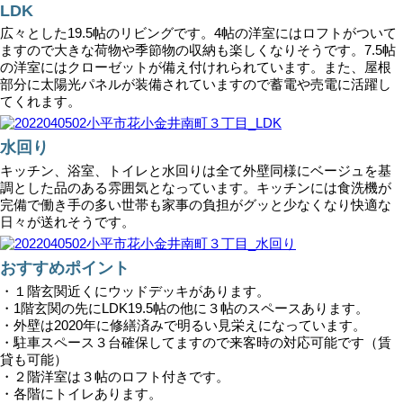
LDK
広々とした19.5帖のリビングです。4帖の洋室にはロフトがついて
ますので大きな荷物や季節物の収納も楽しくなりそうです。7.5帖
の洋室にはクローゼットが備え付けれられています。また、屋根
部分に太陽光パネルが装備されていますので蓄電や売電に活躍し
てくれます。
水回り
キッチン、浴室、トイレと水回りは全て外壁同様にベージュを基
調とした品のある雰囲気となっています。キッチンには食洗機が
完備で働き手の多い世帯も家事の負担がグッと少なくなり快適な
日々が送れそうです。
おすすめポイント
・１階玄関近くにウッドデッキがあります。
・1階玄関の先にLDK19.5帖の他に３帖のスペースあります。
・外壁は2020年に修繕済みで明るい見栄えになっています。
・駐車スペース３台確保してますので来客時の対応可能です（賃
貸も可能）
・２階洋室は３帖のロフト付きです。
・各階にトイレあります。