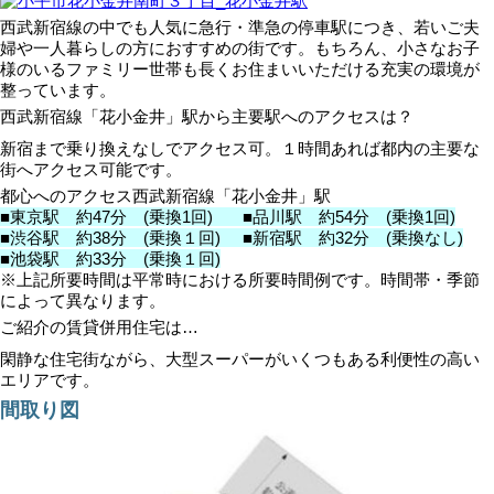
西武新宿線の中でも人気に急行・準急の停車駅につき、若いご夫
婦や一人暮らしの方におすすめの街です。もちろん、小さなお子
様のいるファミリー世帯も長くお住まいいただける充実の環境が
整っています。
西武新宿線「花小金井」駅から主要駅へのアクセスは？
新宿まで乗り換えなしでアクセス可。１時間あれば都内の主要な
街へアクセス可能です。
都心へのアクセス西武新宿線「花小金井」駅
■東京駅 約47分 (乗換1回) ■品川駅 約54分 (乗換1回)
■渋谷駅 約38分 (乗換１回) ■新宿駅 約32分 (乗換なし)
■池袋駅 約33分 (乗換１回)
※上記所要時間は平常時における所要時間例です。時間帯・季節
によって異なります。
ご紹介の賃貸併用住宅は…
閑静な住宅街ながら、大型スーパーがいくつもある利便性の高い
エリアです。
間取り図