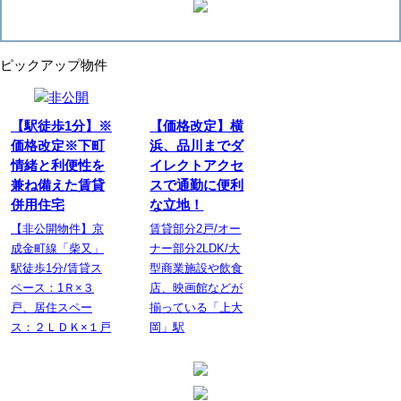
ピックアップ物件
【駅徒歩1分】※
【価格改定】横
価格改定※下町
浜、品川までダ
情緒と利便性を
イレクトアクセ
兼ね備えた賃貸
スで通勤に便利
併用住宅
な立地！
【非公開物件】京
賃貸部分2戸/オー
成金町線「柴又」
ナー部分2LDK/大
駅徒歩1分/賃貸ス
型商業施設や飲食
ペース：1Ｒ×３
店、映画館などが
戸、居住スペー
揃っている「上大
ス：２ＬＤＫ×１戸
岡」駅