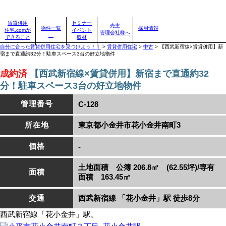
賃貸併用住宅のことなら、賃貸併用住宅.com
賃貸併用
セミナー
売主
物件一覧
採用情報
住宅.comが
イベント
賃貸併用住宅物件情報
管理会社様へ
できること
取材
自分に合った賃貸併用住宅を見つけよう！｜
>
賃貸併用住宅
>
中古
>
【西武新宿線×賃貸併用】新
宿まで直通約32分！駐車スペース3台の好立地物件
成約済
【西武新宿線×賃貸併用】新宿まで直通約32
分！駐車スペース3台の好立地物件
管理番号
C-128
所在地
東京都小金井市花小金井南町3
価格
-
土地面積 公簿 206.8㎡ (62.55坪)/専有
面積
面積 163.45㎡
交通
西武新宿線 「花小金井」駅 徒歩8分
西武新宿線「花小金井」駅。