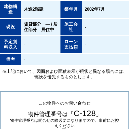
建物構
木造2階建
築年月
2002年7月
造
賃貸部分 ― / 居
施工会
現況
-
住部分 居住中
社
予定賃
ローン
-
-
料収入
支払額
備考
-
※上記において、図面および面積表示が現状と異なる場合には、
現状を優先するものとします。
この物件へのお問い合わせ
C-128
物件管理番号は「
」
物件管理番号は問合せの際必要になりますので、事前にお控
えください