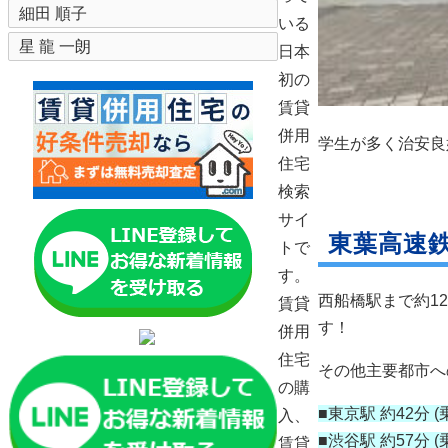
細田 順子
いる
星 龍 一朗
日本
初の
賃貸
併用
学生が多く治安良
住宅
検索
サイ
東葉高速
トで
す。
西船橋駅まで約1
賃貸
す！
併用
住宅
その他主要都市へ
の購
■東京駅 約42分 
入、
■渋谷駅 約57分 
賃貸