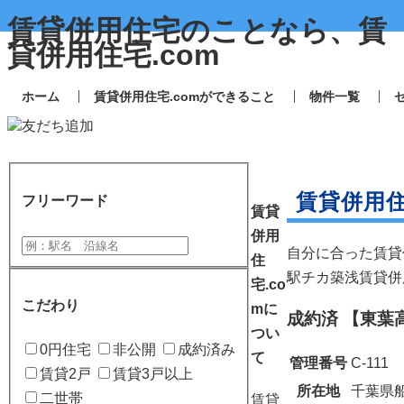
賃貸併用住宅のことなら、賃
貸併用住宅.com
ホーム
賃貸併用住宅.comができること
物件一覧
友だち追加
賃貸併用
フリーワード
賃貸
併用
自分に合った賃貸
住
駅チカ築浅賃貸併
宅.co
こだわり
mに
成約済
【東葉
つい
0円住宅
非公開
成約済み
て
管理番号
C-111
賃貸2戸
賃貸3戸以上
所在地
千葉県船
二世帯
賃貸