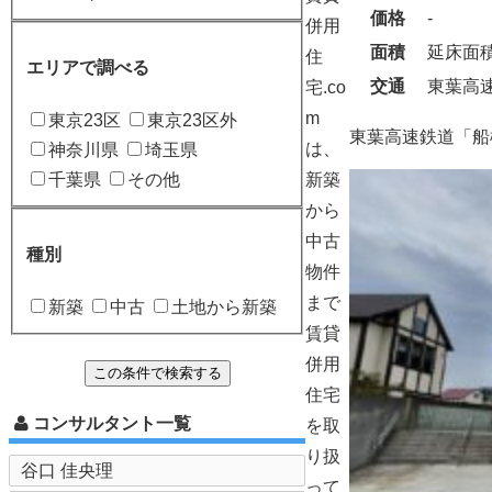
価格
‐
併用
面積
延床面積
住
エリアで調べる
交通
東葉高
宅.co
m
東京23区
東京23区外
東葉高速鉄道「船
は、
神奈川県
埼玉県
千葉県
その他
新築
から
中古
種別
物件
まで
新築
中古
土地から新築
賃貸
併用
住宅
コンサルタント一覧
を取
り扱
谷口 佳央理
って