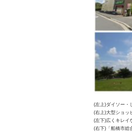
(左上)ダイソー
(右上)大型ショ
(左下)広くキレ
(右下)「船橋市