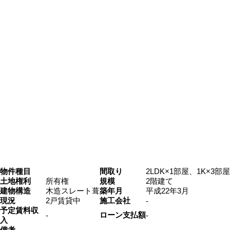
物件種目
間取り
2LDK×1部屋、1K×3部屋
土地権利
所有権
規模
2階建て
建物構造
木造スレート葺
築年月
平成22年3月
現況
2戸賃貸中
施工会社
-
予定賃料収
ローン支払額
‐
‐
入
備考