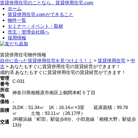
賃貸併用住宅のことなら、賃貸併用住宅.com
ホーム
賃貸併用住宅.comができること
物件一覧
セミナー・イベント・取材
売主・管理会社様へ
採用情報
友だち追加
賃貸併用住宅物件情報
自分に合った賃貸併用住宅を見つけよう！｜
>
賃貸併用住宅
>
中
古
>
あなたもすぐに賃貸併用住宅の賃貸経営ができます！
成約済
あなたもすぐに賃貸併用住宅の賃貸経営ができます！
管理
C-031
番号
所在
神奈川県相模原市南区上鶴間本町５丁目
地
価格
‐
2LDK：51.34㎡ 1K：16.14㎡×3室 延床面積：99.78
面積
㎡ 土地：93.11㎡（28.17坪）
JR横浜線「町田」駅徒歩8分、小田急線「相模大野」駅徒歩
交通
13分