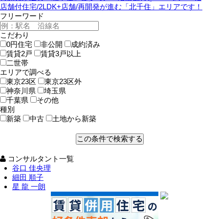
店舗付住宅/2LDK+店舗/再開発が進む「北千住」エリアです！
フリーワード
こだわり
0円住宅
非公開
成約済み
賃貸2戸
賃貸3戸以上
二世帯
エリアで調べる
東京23区
東京23区外
神奈川県
埼玉県
千葉県
その他
種別
新築
中古
土地から新築
コンサルタント一覧
谷口 佳央理
細田 順子
星 龍 一朗