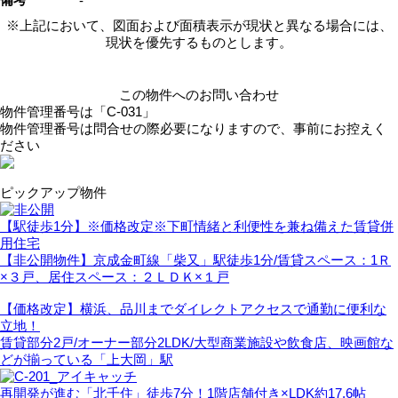
-
※上記において、図面および面積表示が現状と異なる場合には、
現状を優先するものとします。
この物件へのお問い合わせ
物件管理番号は「
C-031
」
物件管理番号は問合せの際必要になりますので、事前にお控えく
ださい
ピックアップ物件
【駅徒歩1分】※価格改定※下町情緒と利便性を兼ね備えた賃貸併
用住宅
【非公開物件】京成金町線「柴又」駅徒歩1分/賃貸スペース：1Ｒ
×３戸、居住スペース：２ＬＤＫ×１戸
【価格改定】横浜、品川までダイレクトアクセスで通勤に便利な
立地！
賃貸部分2戸/オーナー部分2LDK/大型商業施設や飲食店、映画館な
どが揃っている「上大岡」駅
再開発が進む「北千住」徒歩7分！1階店舗付き×LDK約17.6帖