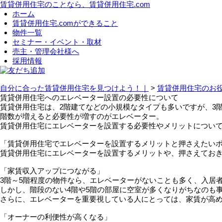
賃貸併用住宅のことなら、賃貸併用住宅.com
ホーム
賃貸併用住宅.comができること
物件一覧
セミナー・イベント・取材
売主・管理会社様へ
採用情報
友だち追加
自分に合った賃貸併用住宅を見つけよう！｜
>
賃貸併用住宅のお
賃貸併用住宅へのエレベーター設置の必要性について
賃貸併用住宅は、2階建てなどの小規模なタイプも多いですが、3
階数が増えると必要性が増すのがエレベーター。
賃貸併用住宅にエレベーターを設置する必要性やメリットについ
「賃貸併用住宅でエレベーターを設置するメリットと押さえたい
賃貸併用住宅にエレベーターを設置するメリットや、押さえてお
「家賃収入アップにつながる」
3階～5階程度の物件なら、エレベーターがないことも多く、入居
しかし、階段のない4階や5階の部屋に空室が多くなりがちなのも
さらに、エレベーターを重要視している人にとっては、家賃が高
「オーナーの利便性が高くなる」