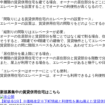
中層階の賃貸併用住宅を建てる場合、オーナーの居住部分をどこに
エレベーターを設置することでオーナーの利便性が高くなるので
「間取りによる賃貸併用住宅のエレベーターの設置ケース」
エレベーターの設置は、賃貸併用住宅の間取りをどのようにする
「縦割りの間取りはエレベーターが必要」
オーナーの住居部分と賃貸部分を階ごとではなく縦で割る場合、
そうすると、3階建てや4階建ての建物で、賃貸物件としてエレベ
賃貸部分との間に階段スペースを入れるなら、あわせてエレベー
「居住部分を最上階にする場合」
中層階の賃貸併用住宅でオーナーの居住部分と賃貸部分を階数で
また、屋上が利用できる場合も、エレベーターがあると物干しや
「エレベーターはオーナーにとっても便利」
賃貸併用住宅のエレベーターは、オーナーも利用できるよう利便
新規募集中の賃貸併用住宅はこちら
【駅徒歩1分】※価格改定※下町情緒と利便性を兼ね備えた賃貸併