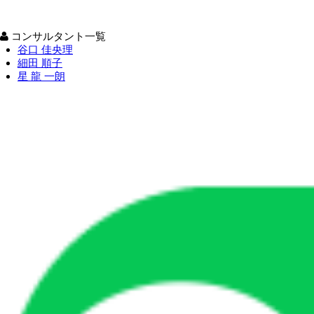
コンサルタント一覧
谷口 佳央理
細田 順子
星 龍 一朗