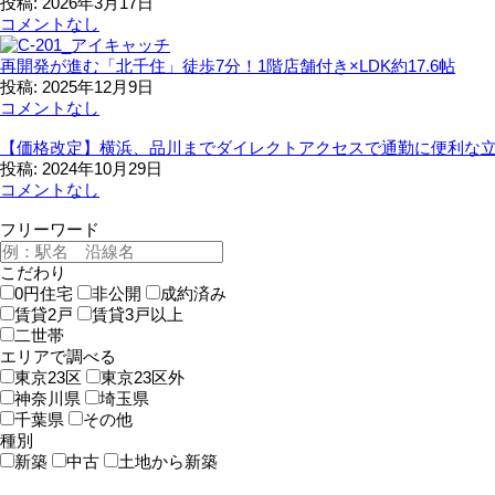
投稿: 2026年3月17日
コメントなし
再開発が進む「北千住」徒歩7分！1階店舗付き×LDK約17.6帖
投稿: 2025年12月9日
コメントなし
【価格改定】横浜、品川までダイレクトアクセスで通勤に便利な
投稿: 2024年10月29日
コメントなし
フリーワード
こだわり
0円住宅
非公開
成約済み
賃貸2戸
賃貸3戸以上
二世帯
エリアで調べる
東京23区
東京23区外
神奈川県
埼玉県
千葉県
その他
種別
新築
中古
土地から新築