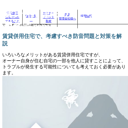
賃貸併用住宅のことなら、賃
賃貸併用
セミナー
売主
物件一覧
採用情報
住宅.comが
イベント
管理会社様へ
自分に合った賃貸併用住宅を見つけよう！｜
>
賃貸併用住宅のお役立ちコラム
>
賃貸併用住宅
できること
取材
用住宅.com
で、考慮すべき防音問題と対策を解説
賃貸併用住宅で、考慮すべき防音問題と対策を解
説
いろいろなメリットがある賃貸併用住宅ですが、
オーナー自身が住む自宅の一部を他人に貸すことによって、
トラブルが発生する可能性についても考えておく必要があり
ます。