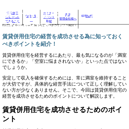
賃貸併用住宅のことなら、賃
賃貸併用
セミナー
売主
物件一覧
採用情報
住宅.comが
イベント
管理会社様へ
自分に合った賃貸併用住宅を見つけよう！｜
>
賃貸併用住宅のお役立ちコラム
>
賃貸併用住宅
できること
取材
貸併用住宅.com
の経営を成功させる為に知っておくべきポイントを紹介！
賃貸併用住宅の経営を成功させる為に知っておく
べきポイントを紹介！
賃貸併用住宅を経営するにあたり、最も気になるのが「満室
にできるか」「空室に悩まされないか」といった点ではない
でしょうか。
安定して収入を確保するためには、常に満室を維持すること
が大切ですが、具体的な経営手法について正しく理解してい
ない方が少なくありません。そこで、今回は賃貸併用住宅の
経営を成功させるためのポイントについて解説します。
賃貸併用住宅を成功させるためのポイ
ント