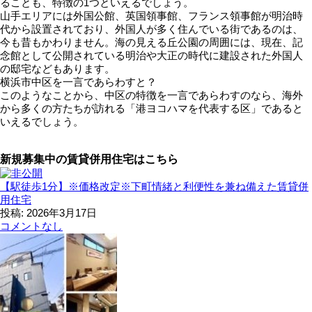
ることも、特徴の1つといえるでしょう。
山手エリアには外国公館、英国領事館、フランス領事館が明治時
代から設置されており、外国人が多く住んでいる街であるのは、
今も昔もかわりません。海の見える丘公園の周囲には、現在、記
念館として公開されている明治や大正の時代に建設された外国人
の邸宅などもあります。
横浜市中区を一言であらわすと？
このようなことから、中区の特徴を一言であらわすのなら、海外
から多くの方たちが訪れる「港ヨコハマを代表する区」であると
いえるでしょう。
新規募集中の賃貸併用住宅はこちら
【駅徒歩1分】※価格改定※下町情緒と利便性を兼ね備えた賃貸併
用住宅
投稿: 2026年3月17日
コメントなし