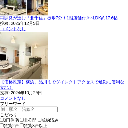
再開発が進む「北千住」徒歩7分！1階店舗付き×LDK約17.6帖
投稿: 2025年12月9日
コメントなし
【価格改定】横浜、品川までダイレクトアクセスで通勤に便利な
立地！
投稿: 2024年10月29日
コメントなし
フリーワード
こだわり
0円住宅
非公開
成約済み
賃貸2戸
賃貸3戸以上