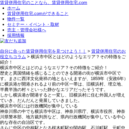
賃貸併用住宅のことなら、賃貸併用住宅.com
ホーム
賃貸併用住宅.comができること
物件一覧
セミナー・イベント・取材
売主・管理会社様へ
採用情報
友だち追加
自分に合った賃貸併用住宅を見つけよう！｜
>
賃貸併用住宅のお
役立ちコラム
>
横浜市中区とはどのようなエリア？その特徴をご
紹介！
横浜市中区とはどのようなエリア？その特徴をご紹介！
歴史と異国情緒を感じることのできる開港の街が横浜市中区で
す。まさに西洋文化発祥の地ともいえますが、1859年（安政6年）
に横浜港が開港されるより前の中区一帯は、旧横浜村、埋立地、
半農半漁の村々といった静かなエリアだったそうです。
しかし横浜港が開港すると一変し、旧横浜村に住む外国人が増え
ていき、だんだんと発展していきました。
横浜市中区には行政機関が集中している
神奈川県の中でも横浜市中区は、神奈川県庁、横浜市役所、神奈
川県警本部、地方裁判所など、県内行政機関が集中している中心
的な存在の自治区です。
さらに中区の中核駅となる桜木町駅や関内駅、石川町駅、元町中