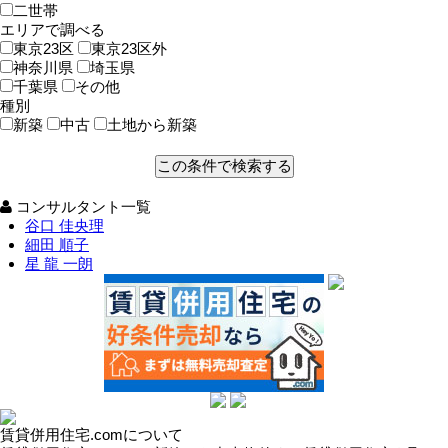
二世帯
エリアで調べる
東京23区
東京23区外
神奈川県
埼玉県
千葉県
その他
種別
新築
中古
土地から新築
コンサルタント一覧
谷口 佳央理
細田 順子
星 龍 一朗
賃貸併用住宅.comについて