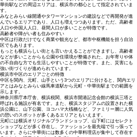
華街駅などの周辺エリアは、横浜市の都心として指定されていま
す。
みなとみらい線開通やタワーマンションの建設などで再開発が進
んでいるエリアであり、人口も増えつつあります。ただ、高齢者
人口や外国人人口、昼間人口が多いことが特徴です。
高齢者や障がい者も住みやすい
中区は行政だけでなく商業や観光など、都市中枢機能を担う自治
区でもあります。
もっとも横浜らしい街とも言いかえることができますし、高齢者
などが多いことからも公園や住環境が整備された、お年寄りや体
の不自由な方でも生活しやすいことが特徴です。また、災害にも
強い街づくりが進められています。
横浜市中区のエリアごとの特徴
中区を関内、元町、山手という3つのエリアに分けると、関内エリ
アとはみなとみらい線馬車道駅から元町・中華街駅までの範囲を
示します。
神奈川県庁本庁舎、横浜税関、横浜市開港記念会館の横浜三塔と
呼ばれる施設が有名です。また、横浜スタジアムの設置された横
浜公園に、山下公園、ヨコハマ大桟橋など、ファミリー層に人気
の憩いのスポットが多くあるエリアともいえます。
元町には横浜オリジナルブランドショップ、山下町にはセレクト
ショップなどが多く存在し、ファッションを最先端で引っ張って
います。さらに中華街には数多くの中華料理店が集中して存在す