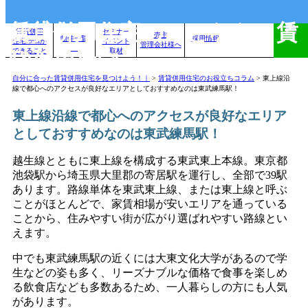
賃貸併用住宅のことなら、賃
賃貸併用
セミナー
売主
物件一覧
採用情報
住宅.comが
イベント
管理会社様へ
できること
取材
貸併用住宅.com
自分に合った賃貸併用住宅を見つけよう！｜
>
賃貸併用住宅のお役立ちコラム
>
東上線沿
線で都心へのアクセスが良好なエリアとしておすすめなのは東武練馬駅！
東上線沿線で都心へのアクセスが良好なエリア
としておすすめなのは東武練馬駅！
越生線とともに東上線を構成する東武東上本線。東京都
池袋駅から埼玉県大里郡の寄居駅を運行し、全部で39駅
あります。路線単体を東武東上線、または東上線と呼ぶ
ことがほとんどで、家賃相場が安いエリアを通っている
ことから、住みやすい街が広がり選ばれやすい路線とい
えます。
中でも東武練馬駅の近くには大東文化大学があるので学
生などの姿も多く、リーズナブルな価格で食事を楽しめ
る飲食店なども多数あるため、一人暮らしの方にも人気
があります。