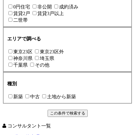
0円住宅
非公開
成約済み
賃貸2戸
賃貸3戸以上
二世帯
エリアで調べる
東京23区
東京23区外
神奈川県
埼玉県
千葉県
その他
種別
新築
中古
土地から新築
コンサルタント一覧