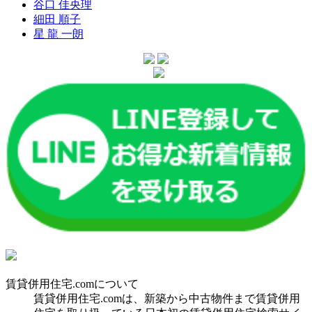
谷口 佳央理
細田 順子
星 龍 一朗
賃貸併用住宅.comについて
賃貸併用住宅.comは、新築から中古物件まで賃貸併用