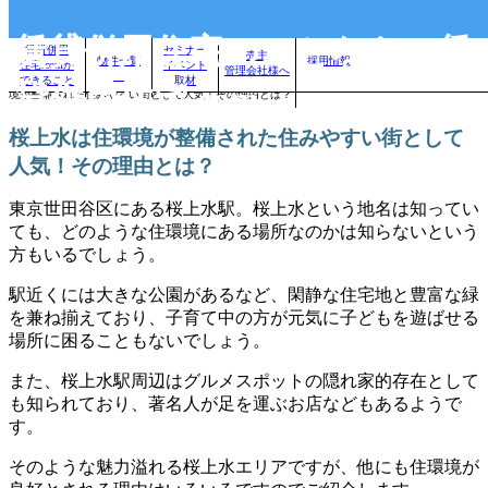
賃貸併用住宅のことなら、賃
賃貸併用
セミナー
売主
物件一覧
採用情報
住宅.comが
イベント
管理会社様へ
自分に合った賃貸併用住宅を見つけよう！｜
>
賃貸併用住宅のお役立ちコラム
>
桜上水は住環
できること
取材
貸併用住宅.com
境が整備された住みやすい街として人気！その理由とは？
桜上水は住環境が整備された住みやすい街として
人気！その理由とは？
東京世田谷区にある桜上水駅。桜上水という地名は知ってい
ても、どのような住環境にある場所なのかは知らないという
方もいるでしょう。
駅近くには大きな公園があるなど、閑静な住宅地と豊富な緑
を兼ね揃えており、子育て中の方が元気に子どもを遊ばせる
場所に困ることもないでしょう。
また、桜上水駅周辺はグルメスポットの隠れ家的存在として
も知られており、著名人が足を運ぶお店などもあるようで
す。
そのような魅力溢れる桜上水エリアですが、他にも住環境が