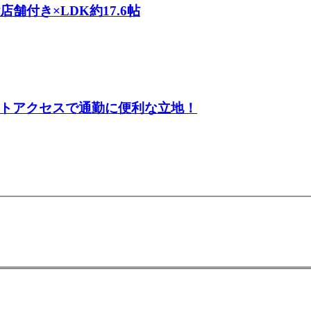
舗付き×LDK約17.6帖
トアクセスで通勤に便利な立地！