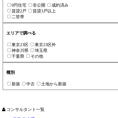
0円住宅
非公開
成約済み
賃貸2戸
賃貸3戸以上
二世帯
エリアで調べる
東京23区
東京23区外
神奈川県
埼玉県
千葉県
その他
種別
新築
中古
土地から新築
コンサルタント一覧