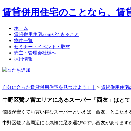
賃貸併用住宅のことなら、賃貸
ホーム
賃貸併用住宅.comができること
物件一覧
セミナー・イベント・取材
売主・管理会社様へ
採用情報
友だち追加
自分に合った賃貸併用住宅を見つけよう！｜
>
賃貸併用住宅
中野区鷺ノ宮エリアにあるスーパー「西友」はとて
値段が安くてお買い得なスーパーといえば「西友」とこたえ
中野区鷺ノ宮周辺にも気軽に足を運びやすい西友があります