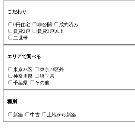
こだわり
0円住宅
非公開
成約済み
賃貸2戸
賃貸3戸以上
二世帯
エリアで調べる
東京23区
東京23区外
神奈川県
埼玉県
千葉県
その他
種別
新築
中古
土地から新築