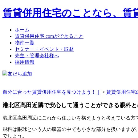
賃貸併用住宅のことなら、賃貸
ホーム
賃貸併用住宅.comができること
物件一覧
セミナー・イベント・取材
売主・管理会社様へ
採用情報
友だち追加
自分に合った賃貸併用住宅を見つけよう！｜
>
賃貸併用住宅
港北区高田近隣で安心して通うことができる眼科と
港北区高田周辺にこれから住まいを構えようと考えている方
眼科は眼球という人の臓器の中でも小さな部分を扱いますが
でしょう。