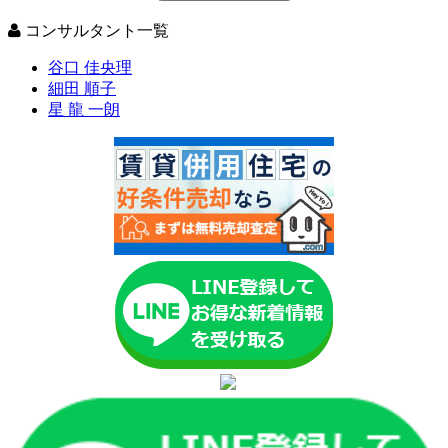
コンサルタント一覧
谷口 佳央理
細田 順子
星 龍 一朗