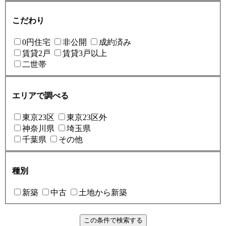
こだわり
0円住宅
非公開
成約済み
賃貸2戸
賃貸3戸以上
二世帯
エリアで調べる
東京23区
東京23区外
神奈川県
埼玉県
千葉県
その他
種別
新築
中古
土地から新築