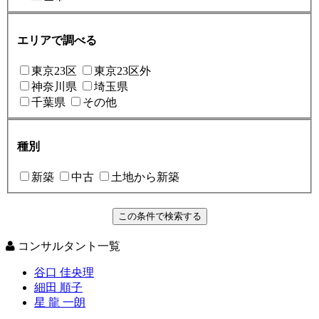
エリアで調べる
東京23区
東京23区外
神奈川県
埼玉県
千葉県
その他
種別
新築
中古
土地から新築
コンサルタント一覧
谷口 佳央理
細田 順子
星 龍 一朗