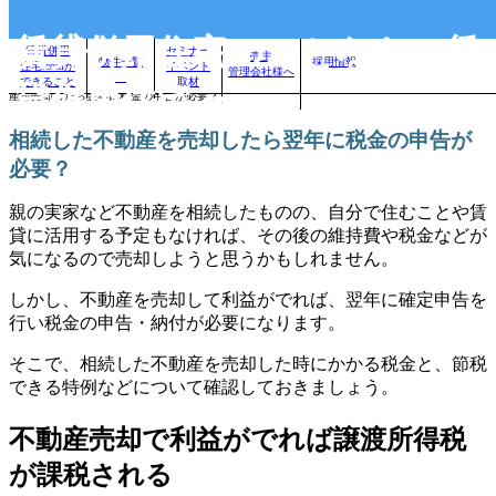
賃貸併用住宅のことなら、賃
賃貸併用
セミナー
売主
物件一覧
採用情報
住宅.comが
イベント
管理会社様へ
自分に合った賃貸併用住宅を見つけよう！｜
>
賃貸併用住宅のお役立ちコラム
>
相続した不動
できること
取材
貸併用住宅.com
産を売却したら翌年に税金の申告が必要？
相続した不動産を売却したら翌年に税金の申告が
必要？
親の実家など不動産を相続したものの、自分で住むことや賃
貸に活用する予定もなければ、その後の維持費や税金などが
気になるので売却しようと思うかもしれません。
しかし、不動産を売却して利益がでれば、翌年に確定申告を
行い税金の申告・納付が必要になります。
そこで、相続した不動産を売却した時にかかる税金と、節税
できる特例などについて確認しておきましょう。
不動産売却で利益がでれば譲渡所得税
が課税される