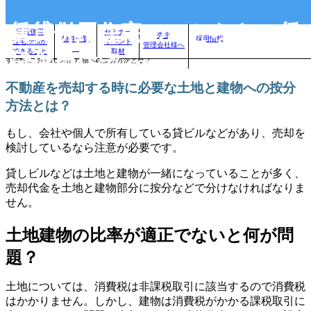
賃貸併用住宅のことなら、賃
賃貸併用
セミナー
売主
物件一覧
採用情報
住宅.comが
イベント
管理会社様へ
自分に合った賃貸併用住宅を見つけよう！｜
>
賃貸併用住宅のお役立ちコラム
>
不動産を売却
できること
取材
貸併用住宅.com
する時に必要な土地と建物への按分方法とは？
不動産を売却する時に必要な土地と建物への按分
方法とは？
もし、会社や個人で所有している貸ビルなどがあり、売却を
検討しているなら注意が必要です。
貸しビルなどは土地と建物が一緒になっていることが多く、
売却代金を土地と建物部分に按分などで分けなければなりま
せん。
土地建物の比率が適正でないと何が問
題？
土地については、消費税は非課税取引に該当するので消費税
はかかりません。しかし、建物は消費税がかかる課税取引に