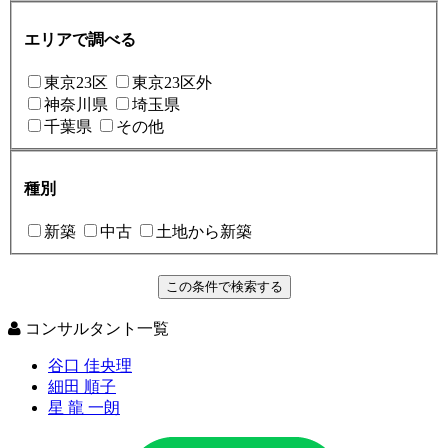
エリアで調べる
東京23区
東京23区外
神奈川県
埼玉県
千葉県
その他
種別
新築
中古
土地から新築
コンサルタント一覧
谷口 佳央理
細田 順子
星 龍 一朗