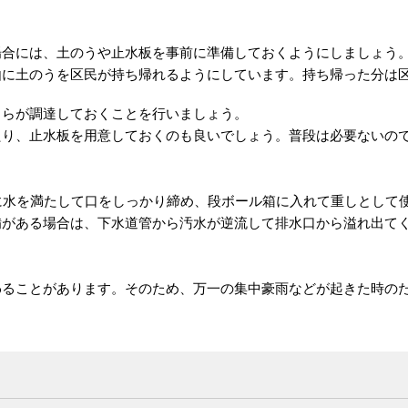
場合には、土のうや止水板を事前に準備しておくようにしましょう
由に土のうを区民が持ち帰れるようにしています。持ち帰った分は
自らが調達しておくことを行いましょう。
たり、止水板を用意しておくのも良いでしょう。普段は必要ないの
に水を満たして口をしっかり締め、段ボール箱に入れて重しとして
備がある場合は、下水道管から汚水が逆流して排水口から溢れ出て
わることがあります。そのため、万一の集中豪雨などが起きた時の