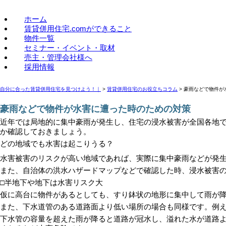
賃貸併用住宅のことなら、賃貸併用住宅.com
ホーム
賃貸併用住宅.comができること
物件一覧
セミナー・イベント・取材
売主・管理会社様へ
採用情報
自分に合った賃貸併用住宅を見つけよう！｜
>
賃貸併用住宅のお役立ちコラム
>
豪雨などで物件が
豪雨などで物件が水害に遭った時のための対策
近年では局地的に集中豪雨が発生し、住宅の浸水被害が全国各地
か確認しておきましょう。
どの地域でも水害は起こりうる？
水害被害のリスクが高い地域であれば、実際に集中豪雨などが発
また、自治体の洪水ハザードマップなどで確認した時、浸水被害
□半地下や地下は水害リスク大
仮に高台に物件があるとしても、すり鉢状の地形に集中して雨が
また、下水道管のある道路面より低い場所の場合も同様です。例
下水管の容量を超えた雨が降ると道路が冠水し、溢れた水が道路