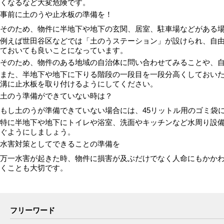
くなるなど大変危険です。
事前に土のうや止水板の準備を！
そのため、物件に半地下や地下の玄関、居室、駐車場などがある
例えば世田谷区などでは「土のうステーション」が設けられ、自
ておいても良いことになっています。
そのため、物件のある地域の自治体に問い合わせてみることや、
また、半地下や地下に下りる階段の一段目を一段分高くしておい
溝に止水板を取り付けるようにしてください。
土のう準備ができていない時は？
もし土のうが準備できていない場合には、45リットル用のゴミ袋
特に半地下や地下にトイレや浴室、洗面やキッチンなど水周り設
ぐようにしましょう。
水害対策としてできることの準備を
万一水害が起きた時、物件に損害が及ぶだけでなく人命にもかか
くことも大切です。
フリーワード