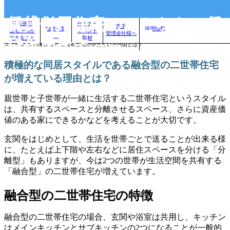
賃貸併用住宅のことなら、賃
賃貸併用
セミナー
売主
物件一覧
採用情報
住宅.comが
イベント
管理会社様へ
自分に合った賃貸併用住宅を見つけよう！｜
>
賃貸併用住宅のお役立ちコラム
>
積極的な同居
できること
取材
貸併用住宅.com
スタイルである融合型の二世帯住宅が増えている理由とは？
積極的な同居スタイルである融合型の二世帯住宅
が増えている理由とは？
親世帯と子世帯が一緒に生活する二世帯住宅というスタイル
は、共有するスペースと分離させるスペース、さらに資産価
値のある家にできるかなどを考えることが大切です。
玄関をはじめとして、生活を世帯ごとで送ることが出来る様
に、たとえば上下階や左右などに居住スペースを分ける「分
離型」もありますが、今は2つの世帯が生活空間を共有する
「融合型」の二世帯住宅が増えています。
融合型の二世帯住宅の特徴
融合型の二世帯住宅の場合、玄関や浴室は共用し、キッチン
はメインキッチンとサブキッチンの2つになることが一般的