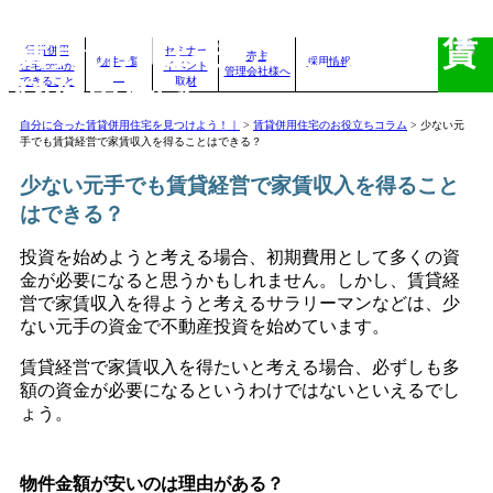
賃貸併用住宅のことなら、賃
賃貸併用
セミナー
売主
物件一覧
採用情報
住宅.comが
イベント
管理会社様へ
できること
取材
貸併用住宅.com
自分に合った賃貸併用住宅を見つけよう！｜
>
賃貸併用住宅のお役立ちコラム
>
少ない元
手でも賃貸経営で家賃収入を得ることはできる？
少ない元手でも賃貸経営で家賃収入を得ること
はできる？
投資を始めようと考える場合、初期費用として多くの資
金が必要になると思うかもしれません。しかし、賃貸経
営で家賃収入を得ようと考えるサラリーマンなどは、少
ない元手の資金で不動産投資を始めています。
賃貸経営で家賃収入を得たいと考える場合、必ずしも多
額の資金が必要になるというわけではないといえるでし
ょう。
物件金額が安いのは理由がある？