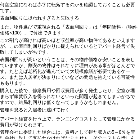
何室空室になれば赤字に転落するのかを確認しておくことも必要
です。
表面利回りに捉われすぎると失敗する
また、物件選びで重視される「表面利回り」は「年間賃料÷（物件
価格×100）」で算出できます。
この割合が高ければ高いほど収益率が高い物件であるといえます
が、この表面利回りばかりに捉えられているとアパート経営で失
敗してしまいがちです。
表面利回りが高いということは、その物件価格が安いことを表し
ていますが、割安の物件はそれなりに理由がある事がほとんどで
す。たとえば老朽化が進んでいて大規模修繕が必要であるケー
ス、または入居者が決まりにくいなどの問題を抱えている可能性
もあります。
購入した後で、修繕費用や回収費用が多く発生したり、空室が埋
まらず家賃収入を得られないといった問題が起きてしまいがちで
すので、結局利回りは低くなってしまうかもしれません。
管理を怠ると入居者は逃げて行く
アパート経営を行う上で、ランニングコストとして管理にかかる
費用が挙げられます。
管理会社に委託した場合には、賃料として得た収入の5～8％を管
理会社に対して支払わなければなりません。そのコストを惜しん