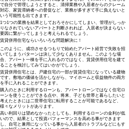
で自分で管理しようとすると、清掃業務や入居者からのクレーム
対応、家賃滞納者への督促など、業務が多すぎて手に負えないと
いう可能性も出てきます。
1つ1つの業務を結果としておろそかにしてしまい、管理がしっか
りなされていないアパートと判断されれば、入居者が決まらない
要因に繋がってしまうと考えられるでしょう。
賃貸併用住宅ならいろいろな問題解決に！
このように、成功させるつもりで始めたアパート経営で失敗を招
いてしまうパターンは決して少なくありません。このような場
合、アパート一棟を手に入れるのではなく、賃貸併用住宅を建て
ることを検討してみてはいかがでしょう。
賃貸併用住宅とは、戸建住宅の一部が賃貸住宅になっている建物
です。敷地の価値を活かしながら、マイホームと収益物件の両方
を手に入れることができます。
購入のときに利用するローンも、アパートローンではなく住宅ロ
ーンを使うことができる点や、将来、子ども世帯と暮らしたいと
考えたときには二世帯住宅に転用することが可能であるなど、
様々なメリットがあります。
高い利回りは望めなかったとしても、利用するローンの金利が低
いので、結果として投資パフォーマンスを高める事ができます
し、自宅と兼用になっている事から入居者のトラブルなどにもす