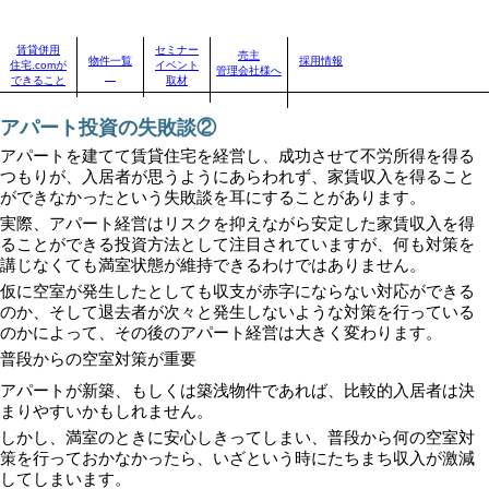
賃貸併用住宅のことなら、賃貸併用住宅.com
賃貸併用
セミナー
売主
物件一覧
採用情報
住宅.comが
イベント
自分に合った賃貸併用住宅を見つけよう！｜
>
賃貸併用住宅のお役立ちコラム
>
アパート投資の失
管理会社様へ
できること
取材
敗談②
アパート投資の失敗談②
アパートを建てて賃貸住宅を経営し、成功させて不労所得を得る
つもりが、入居者が思うようにあらわれず、家賃収入を得ること
ができなかったという失敗談を耳にすることがあります。
実際、アパート経営はリスクを抑えながら安定した家賃収入を得
ることができる投資方法として注目されていますが、何も対策を
講じなくても満室状態が維持できるわけではありません。
仮に空室が発生したとしても収支が赤字にならない対応ができる
のか、そして退去者が次々と発生しないような対策を行っている
のかによって、その後のアパート経営は大きく変わります。
普段からの空室対策が重要
アパートが新築、もしくは築浅物件であれば、比較的入居者は決
まりやすいかもしれません。
しかし、満室のときに安心しきってしまい、普段から何の空室対
策を行っておかなかったら、いざという時にたちまち収入が激減
してしまいます。