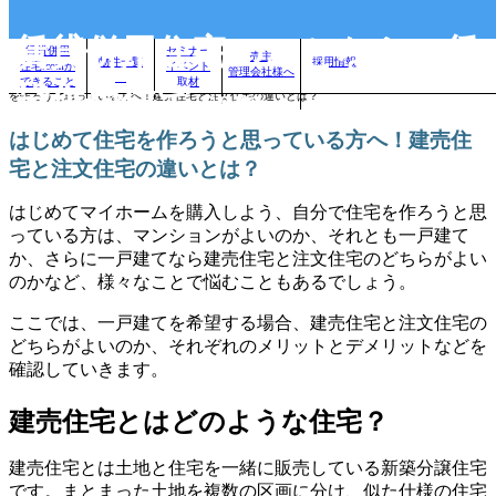
賃貸併用住宅のことなら、賃
賃貸併用
セミナー
売主
物件一覧
採用情報
住宅.comが
イベント
管理会社様へ
自分に合った賃貸併用住宅を見つけよう！｜
>
賃貸併用住宅のお役立ちコラム
>
はじめて住宅
できること
取材
貸併用住宅.com
を作ろうと思っている方へ！建売住宅と注文住宅の違いとは？
はじめて住宅を作ろうと思っている方へ！建売住
宅と注文住宅の違いとは？
はじめてマイホームを購入しよう、自分で住宅を作ろうと思
っている方は、マンションがよいのか、それとも一戸建て
か、さらに一戸建てなら建売住宅と注文住宅のどちらがよい
のかなど、様々なことで悩むこともあるでしょう。
ここでは、一戸建てを希望する場合、建売住宅と注文住宅の
どちらがよいのか、それぞれのメリットとデメリットなどを
確認していきます。
建売住宅とはどのような住宅？
建売住宅とは土地と住宅を一緒に販売している新築分譲住宅
です。まとまった土地を複数の区画に分け、似た仕様の住宅