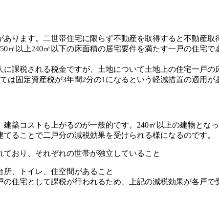
があります。二世帯住宅に限らず不動産を取得すると不動産取
0㎡以上240㎡以下の床面積の居宅要件を満たす一戸の住宅であ
に課税される税金ですが、土地について土地上の住宅一戸の床面
いては固定資産税が3年間2分の1になるという軽減措置の適用が
建築コストも上がるのが一般的です。240㎡以上の建物とな
建てることで二戸分の減税効果を受けられる様になるのです。
れており、それぞれの世帯が独立していること
台所、トイレ、住空間があること
戸の住宅として課税が行われるため、上記の減税効果が各戸で