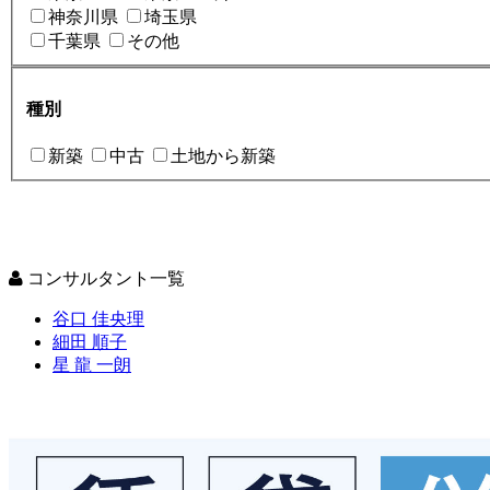
神奈川県
埼玉県
千葉県
その他
種別
新築
中古
土地から新築
コンサルタント一覧
谷口 佳央理
細田 順子
星 龍 一朗