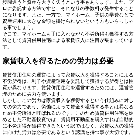
歩間違うと資産を大きく失うという事もあります。また、プ
ロに委託する方法ですと、それなりの手数料が発生すること
になります。また、一方で、マイホーム、子供の学費などで
資産運用に大きな金額を掛けられないという方もいらっしゃ
る事でしょう。
そこで、マイホームも手に入れながら不労所得も獲得する方
法として賃貸併用住宅による家賃収入に注目が集まっていま
す。
家賃収入を得るための労力は必要
賃貸併用住宅の運営によって家賃収入を獲得することによる
不労所得は、利子や資産運用を委託して獲得する所得とは性
質が異なります。賃貸併用住宅を運営するためには、運営管
理のために労力を使います。
しかし、この労力は家賃収入を獲得するという仕組みに対し
ての労力であり、労働によって賃金を獲得する事とは異なる
ため不労所得と呼ばれるのです。このため賃貸併用住宅を始
めとした不動産投資では、賃貸用不動産を購入すれば自動的
に不労所得が獲得できるという訳ではなく、家賃収入の獲得
に向けた労力は必要であるという認識を持つ事が大切です。