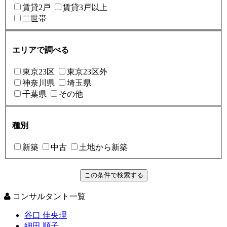
賃貸2戸
賃貸3戸以上
二世帯
エリアで調べる
東京23区
東京23区外
神奈川県
埼玉県
千葉県
その他
種別
新築
中古
土地から新築
コンサルタント一覧
谷口 佳央理
細田 順子