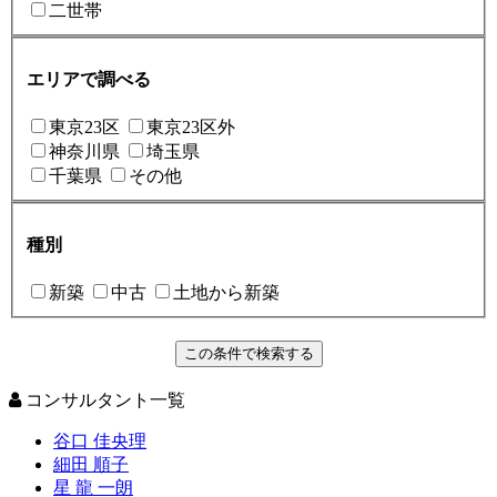
二世帯
エリアで調べる
東京23区
東京23区外
神奈川県
埼玉県
千葉県
その他
種別
新築
中古
土地から新築
コンサルタント一覧
谷口 佳央理
細田 順子
星 龍 一朗