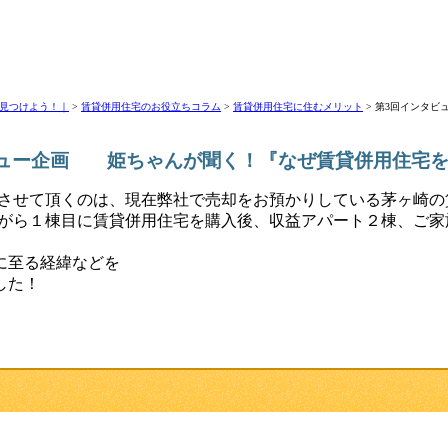
賃貸併用住宅.com
見つけよう！｜
>
賃貸併用住宅のお役立ちコラム
>
賃貸併用住宅に住むメリット
>
第3回インタビ
ビュー企画 姫ちゃんが聞く！『なぜ賃貸併用住宅を
させて頂くのは、現在弊社で売却をお預かりしている茅ヶ崎の
がら１棟目に賃貸併用住宅を購入後、収益アパート２棟、ご家
に至る経緯などを
した！