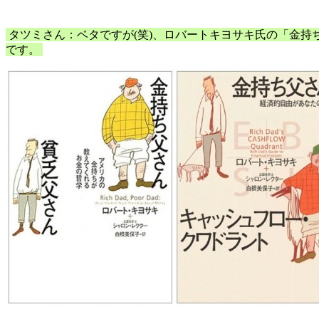
タツミさん：ベタですが(笑)、ロバートキヨサキ氏の「金持
です。