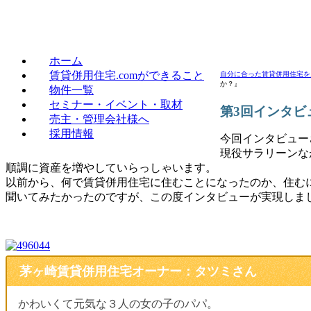
賃貸併用住宅のことなら、
ホーム
賃貸併用住宅.comができること
自分に合った賃貸併用住宅を
か？』
物件一覧
セミナー・イベント・取材
第3回インタ
売主・管理会社様へ
採用情報
今回インタビュー
現役サラリーンな
順調に資産を増やしていらっしゃいます。
以前から、何で賃貸併用住宅に住むことになったのか、住む
聞いてみたかったのですが、この度インタビューが実現しま
茅ヶ崎賃貸併用住宅オーナー：タツミさん
かわいくて元気な３人の女の子のパパ。