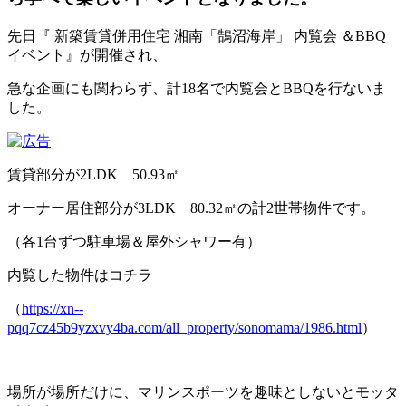
先日『 新築賃貸併用住宅 湘南「鵠沼海岸」 内覧会 ＆BBQ
イベント』が開催され、
急な企画にも関わらず、計18名で内覧会とBBQを行ないま
した。
賃貸部分が2LDK 50.93㎡
オーナー居住部分が3LDK 80.32㎡の計2世帯物件です。
（各1台ずつ駐車場＆屋外シャワー有）
内覧した物件はコチラ
（
https://xn--
pqq7cz45b9yzxvy4ba.com/all_property/sonomama/1986.html
）
場所が場所だけに、マリンスポーツを趣味としないとモッタ