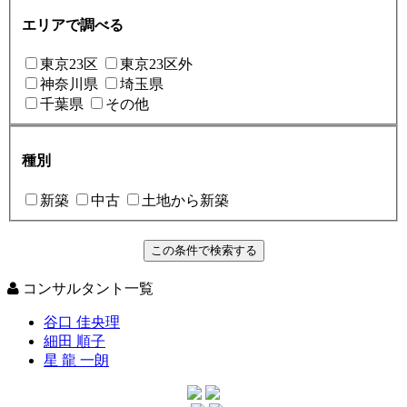
エリアで調べる
東京23区
東京23区外
神奈川県
埼玉県
千葉県
その他
種別
新築
中古
土地から新築
コンサルタント一覧
谷口 佳央理
細田 順子
星 龍 一朗