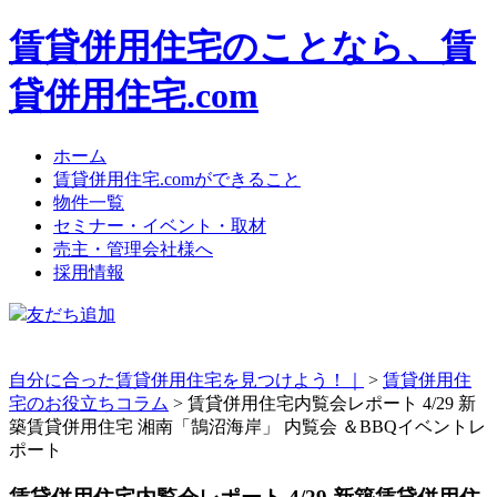
賃貸併用住宅のことなら、賃
貸併用住宅.com
ホーム
賃貸併用住宅.comができること
物件一覧
セミナー・イベント・取材
売主・管理会社様へ
採用情報
友だち追加
自分に合った賃貸併用住宅を見つけよう！｜
>
賃貸併用住
宅のお役立ちコラム
>
賃貸併用住宅内覧会レポート 4/29 新
築賃貸併用住宅 湘南「鵠沼海岸」 内覧会 ＆BBQイベントレ
ポート