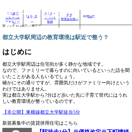
賃貸併用住宅のことなら、賃
賃貸併用
セミナー
売主
物件一覧
採用情報
住宅.comが
イベント
管理会社様へ
自分に合った賃貸併用住宅を見つけよう！｜
>
賃貸併用住宅のお役立ちコラム
>
都立大学駅周
できること
取材
用住宅.com
辺の教育環境は駅近で整う？
都立大学駅周辺の教育環境は駅近で整う？
はじめに
都立大学駅周辺は住宅街が多く静かな地域です。
なので、ファミリーで暮らすのに向いているといった話を聞
いたことがある人もいるでしょう。
確かにその通りですが、雰囲気だけがファミリー向けという
わけではありません。
実は都立大学駅から7分ほど歩いた先に子育て世代にはうれ
しい教育環境が整っているのです。
【非公開】東横線都立大学駅徒歩5分
新規募集中の賃貸併用住宅はこちら
【駅徒歩1分】※価格改定※下町情緒