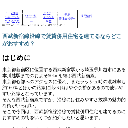
賃貸併用住宅のことなら、賃
賃貸併用
セミナー
売主
物件一覧
採用情報
住宅.comが
イベント
管理会社様へ
自分に合った賃貸併用住宅を見つけよう！｜
>
賃貸併用住宅のお役立ちコラム
>
西武新宿線沿
できること
取材
貸併用住宅.com
線で賃貸併用住宅を建てるならどこがおすすめ？
西武新宿線沿線で賃貸併用住宅を建てるならどこ
がおすすめ？
はじめに
東京都新宿区に位置する西武新宿駅から埼玉県川越市にある
本川越駅までのおよそ50kmを結ぶ西武新宿線。
東京都心部へのアクセスに優れ、またラッシュ時の混雑率も
約160％とほかの路線に比べればやや余裕があるので使いや
すい路線となっています。
そんな西武新宿線ですが、沿線には住みやすさ抜群の魅力的
な街がいっぱい。
そこで今回は、西武新宿線沿線で賃貸併用住宅を建てるのに
おすすめの街をいくつか紹介したいと思います。