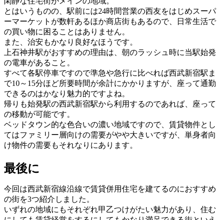
閑静な住宅街がメインの地域。
とはいうものの、駅前には24時間営業の西友をはじめスーパ
ーマーケットが数軒あるほか商店街もあるので、日常生活で
の買い物に困ることはありません。
また、治安もかなり良好なほうです。
上石神井駅がおすすめの理由は、朝のラッシュ時に当駅始発
の電車があること。
すべて各駅停車ですので準急や急行に比べれば西武新宿駅ま
で10～15分ほど所要時間が余計にかかりますが、座って通勤
できるのはかなり魅力的ですよね。
帰りも始発駅の西武新宿駅から利用するのであれば、座って
の移動が可能です。
ベッドタウン的な色合いの濃い地域ですので、賃貸物件とし
てはファミリー層向けの需要がやや大きいですが、単身者向
け物件の需要もそれなりにあります。
最後に
今回は西武新宿線沿線で賃貸併用住宅を建てるのにおすすめ
の街を3つ紹介しました。
いずれの地域にもそれぞれ甲乙つけがたい魅力があり、住む
にしても賃貸経営をするにしてもかなり満足できる街といえ