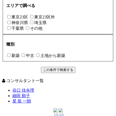
エリアで調べる
東京23区
東京23区外
神奈川県
埼玉県
千葉県
その他
種別
新築
中古
土地から新築
コンサルタント一覧
谷口 佳央理
細田 順子
星 龍 一朗