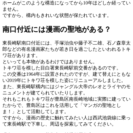
ホームがこのような構造になってから10年ほどしか経ってい
ません。
ですから、構内もきれいな状態が保たれています。
南口付近には漫画の聖地がある？
東長崎駅南口付近には、手塚治虫や藤子不二雄、石ノ森章太
郎などの有名漫画家たちが若き日を過ごしたといわれるトキ
ワ荘があります。
といっても本物があるわけではありません。
トキワ荘を模した目白署東長崎駅前交番があるのです。
この交番は1964年に設置されたのですが、建て替えにともな
い2019年にトキワ荘を模した姿にリニューアルしました。
また、東長崎駅構内にはジャングル大帝のレオとライヤのモ
ニュメントが建てられていたりします。
それもこれもトキワ荘が豊島区南長崎地域に実際に建ってい
たからで、豊島区はこれを活用して「マンガの聖地とし
ま！」として活動してします。
ですから、漫画の歴史に触れてみたい人は西武池袋線に乗っ
て東長崎駅で下車し、周辺を探索してみてください。