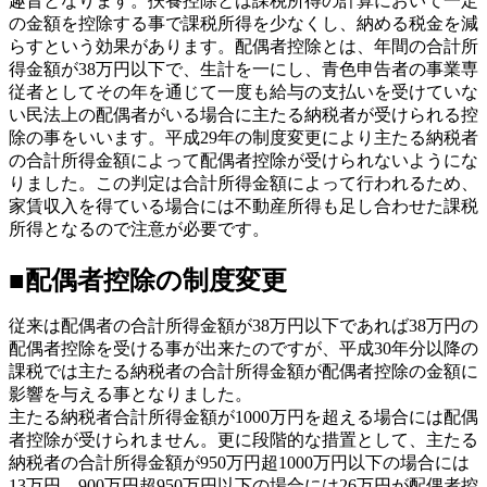
趣旨となります。扶養控除とは課税所得の計算において一定
の金額を控除する事で課税所得を少なくし、納める税金を減
らすという効果があります。配偶者控除とは、年間の合計所
得金額が38万円以下で、生計を一にし、青色申告者の事業専
従者としてその年を通じて一度も給与の支払いを受けていな
い民法上の配偶者がいる場合に主たる納税者が受けられる控
除の事をいいます。平成29年の制度変更により主たる納税者
の合計所得金額によって配偶者控除が受けられないようにな
りました。この判定は合計所得金額によって行われるため、
家賃収入を得ている場合には不動産所得も足し合わせた課税
所得となるので注意が必要です。
■配偶者控除の制度変更
従来は配偶者の合計所得金額が38万円以下であれば38万円の
配偶者控除を受ける事が出来たのですが、平成30年分以降の
課税では主たる納税者の合計所得金額が配偶者控除の金額に
影響を与える事となりました。
主たる納税者合計所得金額が1000万円を超える場合には配偶
者控除が受けられません。更に段階的な措置として、主たる
納税者の合計所得金額が950万円超1000万円以下の場合には
13万円、900万円超950万円以下の場合には26万円が配偶者控