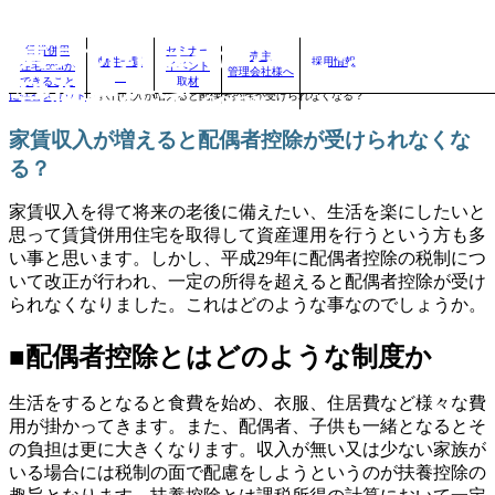
賃貸併用住宅のことなら、賃
賃貸併用
セミナー
売主
物件一覧
採用情報
住宅.comが
イベント
管理会社様へ
自分に合った賃貸併用住宅を見つけよう！｜
>
賃貸併用住宅のお役立ちコラム
>
賃貸併用住宅
できること
取材
貸併用住宅.com
に住むメリット
>
家賃収入が増えると配偶者控除が受けられなくなる？
家賃収入が増えると配偶者控除が受けられなくな
る？
家賃収入を得て将来の老後に備えたい、生活を楽にしたいと
思って賃貸併用住宅を取得して資産運用を行うという方も多
い事と思います。しかし、平成29年に配偶者控除の税制につ
いて改正が行われ、一定の所得を超えると配偶者控除が受け
られなくなりました。これはどのような事なのでしょうか。
■配偶者控除とはどのような制度か
生活をするとなると食費を始め、衣服、住居費など様々な費
用が掛かってきます。また、配偶者、子供も一緒となるとそ
の負担は更に大きくなります。収入が無い又は少ない家族が
いる場合には税制の面で配慮をしようというのが扶養控除の