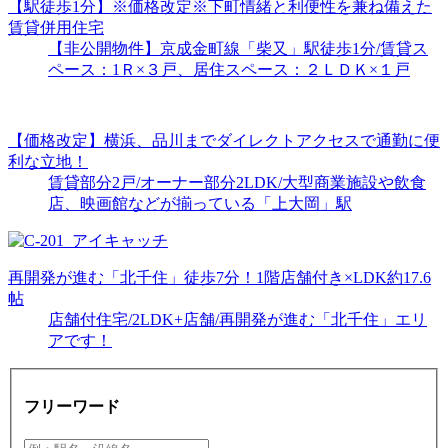
【駅徒歩1分】※価格改定※下町情緒と利便性を兼ね備えた
賃貸併用住宅
【非公開物件】京成金町線「柴又」駅徒歩1分/賃貸ス
ペース：1Ｒ×３戸、居住スペース：２ＬＤＫ×１戸
【価格改定】横浜、品川までダイレクトアクセスで通勤に便
利な立地！
賃貸部分2戸/オーナー部分2LDK/大型商業施設や飲食
店、映画館などが揃っている「上大岡」駅
再開発が進む「北千住」徒歩7分！1階店舗付き×LDK約17.6
帖
店舗付住宅/2LDK+店舗/再開発が進む「北千住」エリ
アです！
フリーワード