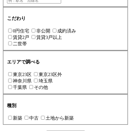
こだわり
0円住宅
非公開
成約済み
賃貸2戸
賃貸3戸以上
二世帯
エリアで調べる
東京23区
東京23区外
神奈川県
埼玉県
千葉県
その他
種別
新築
中古
土地から新築