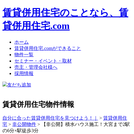
賃貸併用住宅のことなら、賃
貸併用住宅.com
ホーム
賃貸併用住宅.comができること
物件一覧
セミナー・イベント・取材
売主・管理会社様へ
採用情報
友だち追加
賃貸併用住宅物件情報
自分に合った賃貸併用住宅を見つけよう！｜
>
賃貸併用住
宅
>
非公開物件
>
【非公開】積水ハウス施工！大宮まで2駅
の6分×駅徒歩3分