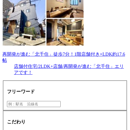
再開発が進む「北千住」徒歩7分！1階店舗付き×LDK約17.6
帖
店舗付住宅/2LDK+店舗/再開発が進む「北千住」エリ
アです！
フリーワード
こだわり