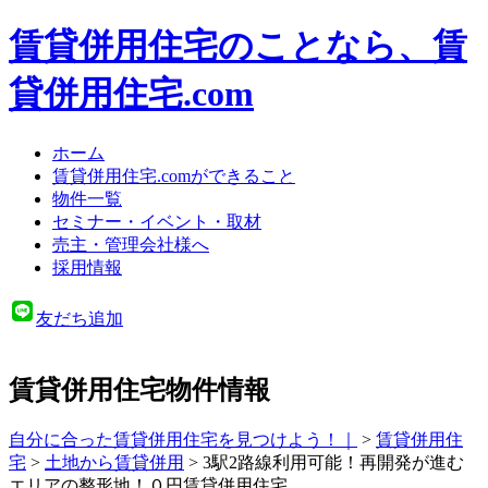
賃貸併用住宅のことなら、賃
貸併用住宅.com
ホーム
賃貸併用住宅.comができること
物件一覧
セミナー・イベント・取材
売主・管理会社様へ
採用情報
友だち追加
賃貸併用住宅物件情報
自分に合った賃貸併用住宅を見つけよう！｜
>
賃貸併用住
宅
>
土地から賃貸併用
>
3駅2路線利用可能！再開発が進む
エリアの整形地！０円賃貸併用住宅