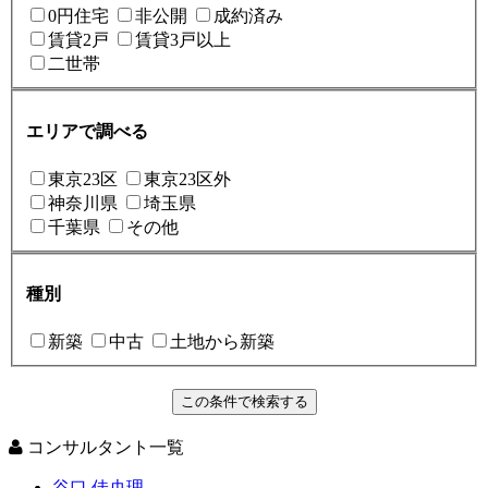
0円住宅
非公開
成約済み
賃貸2戸
賃貸3戸以上
二世帯
エリアで調べる
東京23区
東京23区外
神奈川県
埼玉県
千葉県
その他
種別
新築
中古
土地から新築
コンサルタント一覧
谷口 佳央理