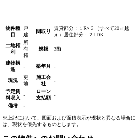
物件種
戸
賃貸部分：１R×３（すべて20㎡越
間取り
目
建
え）居住部分：２LDK
所
土地権
有
規模
3階
利
権
建物構
築年月
-
-
造
更
施工会
現況
-
地
社
予定賃
ローン
‐
‐
料収入
支払額
備考
-
※上記において、図面および面積表示が現状と異なる場合に
は、現状を優先するものとします。