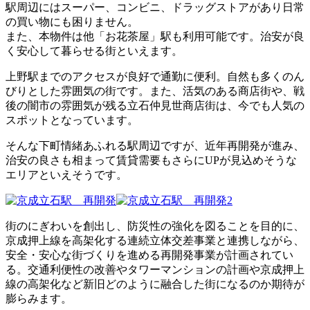
駅周辺にはスーパー、コンビニ、ドラッグストアがあり日常
の買い物にも困りません。
また、本物件は他「お花茶屋」駅も利用可能です。治安が良
く安心して暮らせる街といえます。
上野駅までのアクセスが良好で通勤に便利。自然も多くのん
びりとした雰囲気の街です。また、活気のある商店街や、戦
後の闇市の雰囲気が残る立石仲見世商店街は、今でも人気の
スポットとなっています。
そんな下町情緒あふれる駅周辺ですが、近年再開発が進み、
治安の良さも相まって賃貸需要もさらにUPが見込めそうな
エリアといえそうです。
街のにぎわいを創出し、防災性の強化を図ることを目的に、
京成押上線を高架化する連続立体交差事業と連携しながら、
安全・安心な街づくりを進める再開発事業が計画されてい
る。交通利便性の改善やタワーマンションの計画や京成押上
線の高架化など新旧どのように融合した街になるのか期待が
膨らみます。