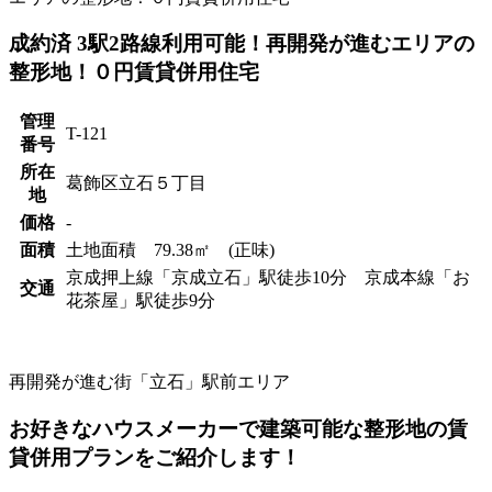
成約済
3駅2路線利用可能！再開発が進むエリアの
整形地！０円賃貸併用住宅
管理
T-121
番号
所在
葛飾区立石５丁目
地
価格
‐
面積
土地面積 79.38㎡ (正味)
京成押上線「京成立石」駅徒歩10分 京成本線「お
交通
花茶屋」駅徒歩9分
再開発が進む街「立石」駅前エリア
お好きなハウスメーカーで建築可能な整形地の賃
貸併用プランをご紹介します！