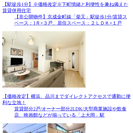
【駅徒歩1分】※価格改定※下町情緒と利便性を兼ね備えた
賃貸併用住宅
【非公開物件】京成金町線「柴又」駅徒歩1分/賃貸ス
ペース：1Ｒ×３戸、居住スペース：２ＬＤＫ×１戸
【価格改定】横浜、品川までダイレクトアクセスで通勤に便
利な立地！
賃貸部分2戸/オーナー部分2LDK/大型商業施設や飲食
店、映画館などが揃っている「上大岡」駅